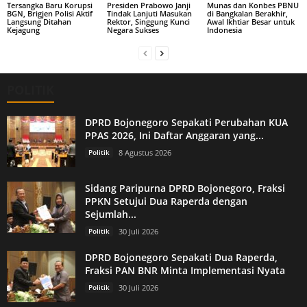
Tersangka Baru Korupsi
Presiden Prabowo Janji
Munas dan Konbes PBNU
BGN, Brigjen Polisi Aktif
Tindak Lanjuti Masukan
di Bangkalan Berakhir,
Langsung Ditahan
Rektor, Singgung Kunci
Awal Ikhtiar Besar untuk
Kejagung
Negara Sukses
Indonesia
POLITIK
DPRD Bojonegoro Sepakati Perubahan KUA
PPAS 2026, Ini Daftar Anggaran yang...
Politik
8 Agustus 2026
Sidang Paripurna DPRD Bojonegoro, Fraksi
PPKN Setujui Dua Raperda dengan
Sejumlah...
Politik
30 Juli 2026
DPRD Bojonegoro Sepakati Dua Raperda,
Fraksi PAN BNR Minta Implementasi Nyata
Politik
30 Juli 2026