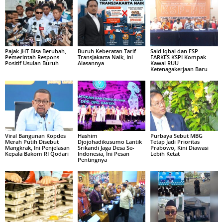
Pajak JHT Bisa Berubah,
Buruh Keberatan Tarif
Said Iqbal dan FSP
Pemerintah Respons
TransJakarta Naik, Ini
FARKES KSPI Kompak
Positif Usulan Buruh
Alasannya
Kawal RUU
Ketenagakerjaan Baru
Viral Bangunan Kopdes
Hashim
Purbaya Sebut MBG
Merah Putih Disebut
Djojohadikusumo Lantik
Tetap Jadi Prioritas
Mangkrak, Ini Penjelasan
Srikandi Jaga Desa Se-
Prabowo, Kini Diawasi
Kepala Bakom RI Qodari
Indonesia, Ini Pesan
Lebih Ketat
Pentingnya