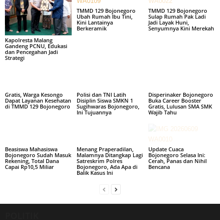
TMMD 129 Bojonegoro
TMMD 129 Bojonegoro
Ubah Rumah Ibu Tini,
Sulap Rumah Pak Ladi
Kini Lantainya
Jadi Layak Huni,
Berkeramik
Senyumnya Kini Merekah
Kapolresta Malang
Gandeng PCNU, Edukasi
dan Pencegahan Jadi
Strategi
Gratis, Warga Kesongo
Polisi dan TNI Latih
Disperinaker Bojonegoro
Dapat Layanan Kesehatan
Disiplin Siswa SMKN 1
Buka Career Booster
di TMMD 129 Bojonegoro
Sugihwaras Bojonegoro,
Gratis, Lulusan SMA SMK
Ini Tujuannya
Wajib Tahu
Beasiswa Mahasiswa
Menang Praperadilan,
Update Cuaca
Bojonegoro Sudah Masuk
Malamnya Ditangkap Lagi
Bojonegoro Selasa Ini:
Rekening, Total Dana
Satreskrim Polres
Cerah, Panas dan Nihil
Capai Rp10,5 Miliar
Bojonegoro, Ada Apa di
Bencana
Balik Kasus Ini
POLITIK