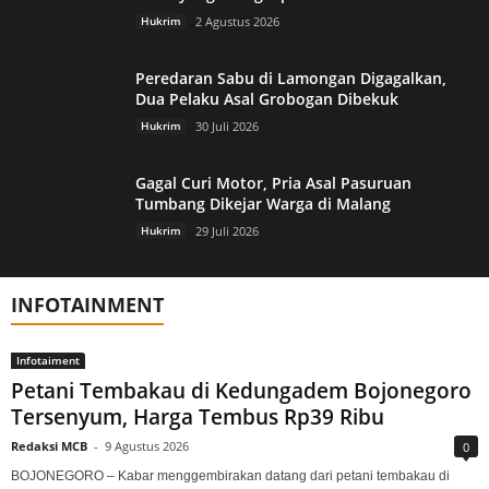
Hukrim
2 Agustus 2026
Peredaran Sabu di Lamongan Digagalkan,
Dua Pelaku Asal Grobogan Dibekuk
Hukrim
30 Juli 2026
Gagal Curi Motor, Pria Asal Pasuruan
Tumbang Dikejar Warga di Malang
Hukrim
29 Juli 2026
INFOTAINMENT
Infotaiment
Petani Tembakau di Kedungadem Bojonegoro
Tersenyum, Harga Tembus Rp39 Ribu
Redaksi MCB
-
9 Agustus 2026
0
BOJONEGORO – Kabar menggembirakan datang dari petani tembakau di