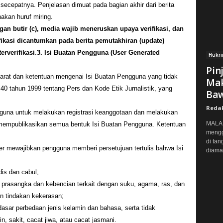
secepatnya. Penjelasan dimuat pada bagian akhir dari berita
kan huruf miring.
gan butir (c), media wajib meneruskan upaya verifikasi, dan
rifikasi dicantumkan pada berita pemutakhiran (update)
erverifikasi
.
3. Isi Buatan Pengguna (User Generated
Hukr
Pin
arat dan ketentuan mengenai Isi Buatan Pengguna yang tidak
Mak
0 tahun 1999 tentang Pers dan Kode Etik Jurnalistik, yang
Baw
Reda
gguna untuk melakukan registrasi keanggotaan dan melakukan
MALAN
t mempublikasikan semua bentuk Isi Buatan Pengguna. Ketentuan
mengg
di tan
ber mewajibkan pengguna memberi persetujuan tertulis bahwa Isi
diaman
dis dan cabul;
prasangka dan kebencian terkait dengan suku, agama, ras, dan
n tindakan kekerasan;
 dasar perbedaan jenis kelamin dan bahasa, serta tidak
, sakit, cacat jiwa, atau cacat jasmani.