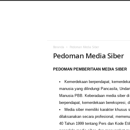
C
a
h
a
y
a
B
a
Beranda
Pedoman Media Siber
Pedoman Media Siber
r
u
PEDOMAN PEMBERITAAN MEDIA SIBER
Kemerdekaan berpendapat, kemerdekaa
manusia yang dilindungi Pancasila, Unda
Manusia PBB. Keberadaan media siber di
berpendapat, kemerdekaan berekspresi, 
Media siber memiliki karakter khusus
dilaksanakan secara profesional, memenu
40 Tahun 1999 tentang Pers dan Kode Etik