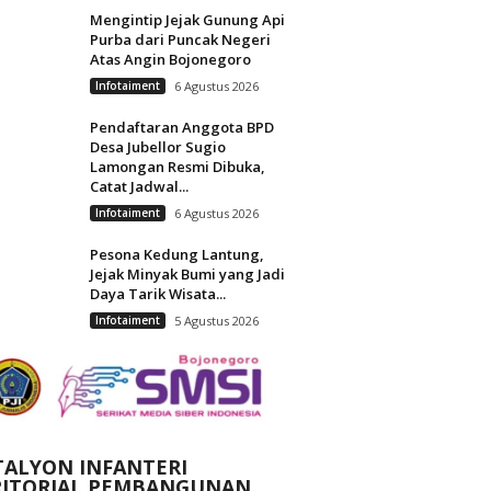
Mengintip Jejak Gunung Api
Purba dari Puncak Negeri
Atas Angin Bojonegoro
Infotaiment
6 Agustus 2026
Pendaftaran Anggota BPD
Desa Jubellor Sugio
Lamongan Resmi Dibuka,
Catat Jadwal...
Infotaiment
6 Agustus 2026
Pesona Kedung Lantung,
Jejak Minyak Bumi yang Jadi
Daya Tarik Wisata...
Infotaiment
5 Agustus 2026
TALYON INFANTERI
RITORIAL PEMBANGUNAN