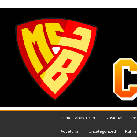
JUMAT, AGUSTUS 7, 2026
M
e
Home Cahaya Baru
Nasional
Re
d
i
Advetorial
Uncategorized
Kuline
a