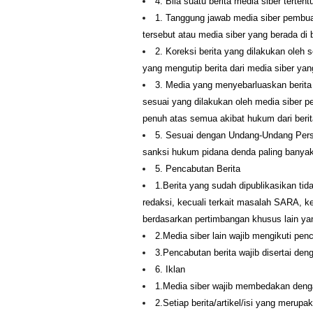
4. Bila suatu berita media siber terten
1. Tanggung jawab media siber pembuat 
tersebut atau media siber yang berada di 
2. Koreksi berita yang dilakukan oleh s
yang mengutip berita dari media siber yang
3. Media yang menyebarluaskan berita 
sesuai yang dilakukan oleh media siber pe
penuh atas semua akibat hukum dari berita
5. Sesuai dengan Undang-Undang Pers, 
sanksi hukum pidana denda paling banyak 
5. Pencabutan Berita
1.Berita yang sudah dipublikasikan tid
redaksi, kecuali terkait masalah SARA, 
berdasarkan pertimbangan khusus lain ya
2.Media siber lain wajib mengikuti penc
3.Pencabutan berita wajib disertai de
6. Iklan
1.Media siber wajib membedakan dengan
2.Setiap berita/artikel/isi yang merup