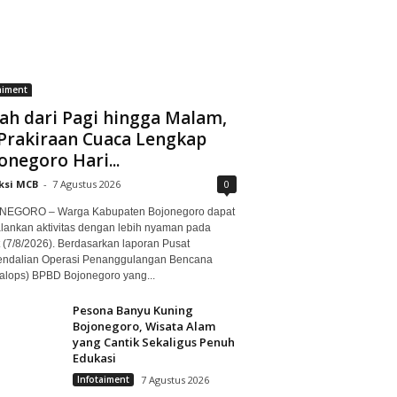
aiment
ah dari Pagi hingga Malam,
 Prakiraan Cuaca Lengkap
onegoro Hari...
ksi MCB
-
7 Agustus 2026
0
EGORO – Warga Kabupaten Bojonegoro dapat
lankan aktivitas dengan lebih nyaman pada
 (7/8/2026). Berdasarkan laporan Pusat
ndalian Operasi Penanggulangan Bencana
alops) BPBD Bojonegoro yang...
Pesona Banyu Kuning
Bojonegoro, Wisata Alam
yang Cantik Sekaligus Penuh
Edukasi
Infotaiment
7 Agustus 2026