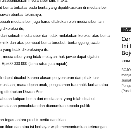
tu disebarluaskan media siber lain, maka:
berita terbatas pada berita yang dipublikasikan di media siber
bawah otoritas teknisnya;
ebuah media siber, juga harus dilakukan oleh media siber lain
 dikoreksi itu;
Infot
dari sebuah media siber dan tidak melakukan koreksi atas berita
Cer
milik dan atau pembuat berita tersebut, bertanggung jawab
Ini
 yang tidak dikoreksinya itu.
Boj
media siber yang tidak melayani hak jawab dapat dijatuhi
Reda
Rp500.000.000 (Lima ratus juta rupiah).
BOJON
menja
ak dapat dicabut karena alasan penyensoran dari pihak luar
Jumat
kesusilaan, masa depan anak, pengalaman traumatik korban atau
Penge
(Pusd
ng ditetapkan Dewan Pers.
abutan kutipan berita dari media asal yang telah dicabut.
ngan alasan pencabutan dan diumumkan kepada publik.
 tegas antara produk berita dan iklan.
akan iklan dan atau isi berbayar wajib mencantumkan keterangan