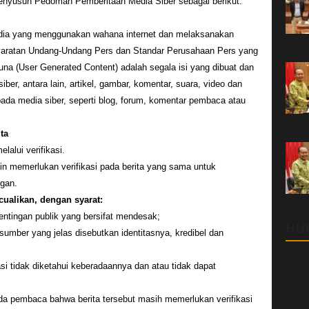
enyusun Pedoman Pemberitaan Media Siber sebagai berikut:
dia yang menggunakan wahana internet dan melaksanakan
rsyaratan Undang-Undang Pers dan Standar Perusahaan Pers yang
na (User Generated Content) adalah segala isi yang dibuat dan
ber, antara lain, artikel, gambar, komentar, suara, video dan
ada media siber, seperti blog, forum, komentar pembaca atau
ta
lalui verifikasi.
ain memerlukan verifikasi pada berita yang sama untuk
gan.
ecualikan, dengan syarat:
ntingan publik yang bersifat mendesak;
HU
sumber yang jelas disebutkan identitasnya, kredibel dan
si tidak diketahui keberadaannya dan atau tidak dapat
a pembaca bahwa berita tersebut masih memerlukan verifikasi