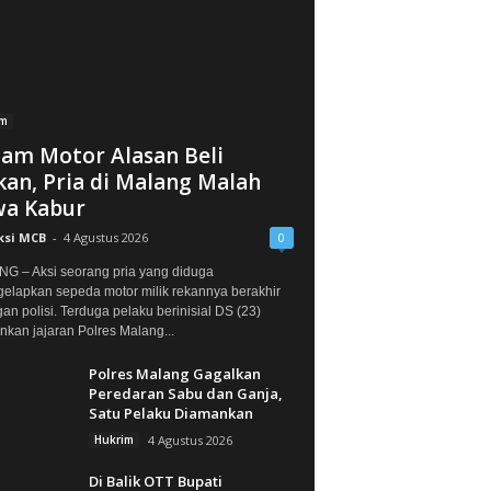
im
jam Motor Alasan Beli
an, Pria di Malang Malah
a Kabur
ksi MCB
-
4 Agustus 2026
0
G – Aksi seorang pria yang diduga
elapkan sepeda motor milik rekannya berakhir
gan polisi. Terduga pelaku berinisial DS (23)
kan jajaran Polres Malang...
Polres Malang Gagalkan
Peredaran Sabu dan Ganja,
Satu Pelaku Diamankan
Hukrim
4 Agustus 2026
Di Balik OTT Bupati