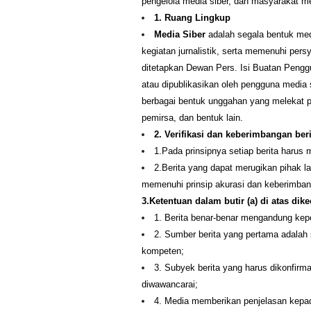
pengelola media siber, dan masyarakat m
1. Ruang Lingkup
Media Siber
adalah segala bentuk me
kegiatan jurnalistik, serta memenuhi pe
ditetapkan Dewan Pers. Isi Buatan Penggu
atau dipublikasikan oleh pengguna media si
berbagai bentuk unggahan yang melekat p
pemirsa, dan bentuk lain.
2. Verifikasi dan keberimbangan beri
1.Pada prinsipnya setiap berita harus me
2.Berita yang dapat merugikan pihak l
memenuhi prinsip akurasi dan keberimban
3.Ketentuan dalam butir (a) di atas dik
1. Berita benar-benar mengandung kepe
2. Sumber berita yang pertama adalah 
kompeten;
3. Subyek berita yang harus dikonfirma
diwawancarai;
4. Media memberikan penjelasan kepad