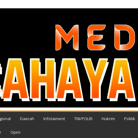
gional
Daerah
Infotaiment
TNI/POLRI
Hukrim
Politik
r
Opini