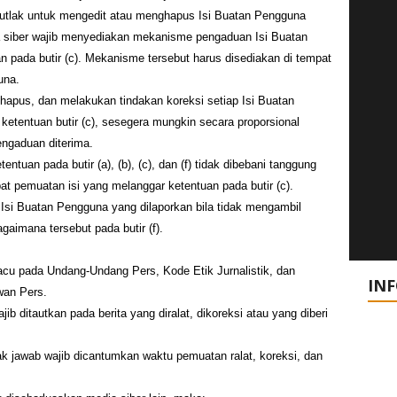
utlak untuk mengedit atau menghapus Isi Buatan Pengguna
ia siber wajib menyediakan mekanisme pengaduan Isi Buatan
n pada butir (c). Mekanisme tersebut harus disediakan di tempat
una.
hapus, dan melakukan tindakan koreksi setiap Isi Buatan
etentuan butir (c), sesegera mungkin secara proporsional
engaduan diterima.
ntuan pada butir (a), (b), (c), dan (f) tidak dibebani tanggung
at pemuatan isi yang melanggar ketentuan pada butir (c).
 Isi Buatan Pengguna yang dilaporkan bila tidak mengambil
gaimana tersebut pada butir (f).
acu pada Undang-Undang Pers, Kode Etik Jurnalistik, dan
IN
an Pers.
jib ditautkan pada berita yang diralat, dikoreksi atau yang diberi
 hak jawab wajib dicantumkan waktu pemuatan ralat, koreksi, dan