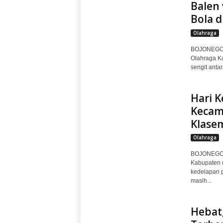
Balen 
Bola d
Olahraga
BOJONEGORO
Olahraga Ka
sengit anta
Hari K
Kecam
Klase
Olahraga
BOJONEGORO
Kabupaten 
kedelapan 
masih...
Hebat