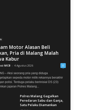
im
jam Motor Alasan Beli
an, Pria di Malang Malah
a Kabur
ksi MCB
-
4 Agustus 2026
0
G – Aksi seorang pria yang diduga
elapkan sepeda motor milik rekannya berakhir
gan polisi. Terduga pelaku berinisial DS (23)
kan jajaran Polres Malang...
Polres Malang Gagalkan
Peredaran Sabu dan Ganja,
Satu Pelaku Diamankan