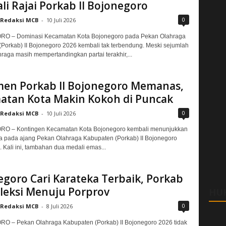
i Rajai Porkab II Bojonegoro
0
Redaksi MCB
-
10 Juli 2026
 – Dominasi Kecamatan Kota Bojonegoro pada Pekan Olahraga
Porkab) II Bojonegoro 2026 kembali tak terbendung. Meski sejumlah
raga masih mempertandingkan partai terakhir,...
men Porkab II Bojonegoro Memanas,
atan Kota Makin Kokoh di Puncak
0
Redaksi MCB
-
10 Juli 2026
 – Kontingen Kecamatan Kota Bojonegoro kembali menunjukkan
 pada ajang Pekan Olahraga Kabupaten (Porkab) II Bojonegoro
 Kali ini, tambahan dua medali emas...
goro Cari Karateka Terbaik, Porkab
eleksi Menuju Porprov
HU
0
Redaksi MCB
-
8 Juli 2026
 – Pekan Olahraga Kabupaten (Porkab) II Bojonegoro 2026 tidak