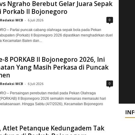
vs Ngraho Berebut Gelar Juara Sepak
i Porkab II Bojonegoro
0
Redaksi MCB
-
6 Juli 2026
 – Partai puncak cabang olahraga sepak bola pada Pekan
bupaten (Porkab) II Bojonegoro 2026 dipastikan menghadirkan duel
ra Kecamatan Balen dan...
e-8 PORKAB II Bojonegoro 2026, Ini
atan Yang Masih Perkasa di Puncak
men
0
Redaksi MCB
-
6 Juli 2026
 – Persaingan perebutan medali pada Pekan Olahraga
(PORKAB) II Bojonegoro 2026 semakin memanas memasuki hari
pelaksanaan. Hingga Sabtu (4/7/2026), Kecamatan Bojonegoro
IN
, Atlet Petanque Kedungadem Tak