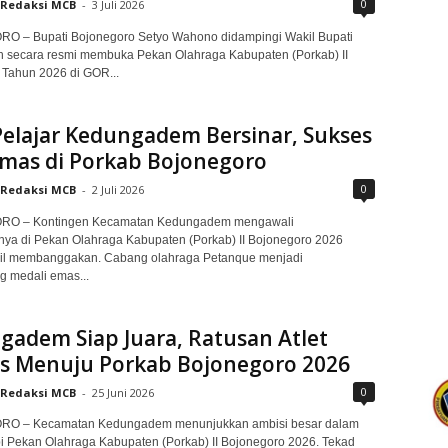
0
Redaksi MCB
-
3 Juli 2026
 – Bupati Bojonegoro Setyo Wahono didampingi Wakil Bupati
h secara resmi membuka Pekan Olahraga Kabupaten (Porkab) II
Tahun 2026 di GOR...
Pelajar Kedungadem Bersinar, Sukses
Emas di Porkab Bojonegoro
0
Redaksi MCB
-
2 Juli 2026
O – Kontingen Kecamatan Kedungadem mengawali
ya di Pekan Olahraga Kabupaten (Porkab) II Bojonegoro 2026
il membanggakan. Cabang olahraga Petanque menjadi
 medali emas...
adem Siap Juara, Ratusan Atlet
as Menuju Porkab Bojonegoro 2026
0
Redaksi MCB
-
25 Juni 2026
O – Kecamatan Kedungadem menunjukkan ambisi besar dalam
 Pekan Olahraga Kabupaten (Porkab) II Bojonegoro 2026. Tekad