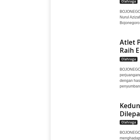
Olahraga
BOJONEGORO
Nurul Aziza
Bojonegoro 
Atlet 
Raih 
Olahraga
BOJONEGOR
perjuangann
dengan has
penyumbang
Kedung
Dilep
Olahraga
BOJONEGOR
menghadapi