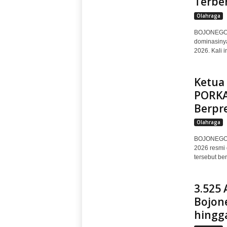
Terbe
Olahraga
BOJONEGOR
dominasinya
2026. Kali 
Ketua
PORKAB
Berpre
Olahraga
BOJONEGORO
2026 resmi 
tersebut be
3.525 
Bojone
hingg