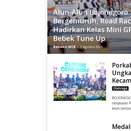
Alun-Alun Bojonegoro
Bergemuruh, Road Rac
Hadirkan Kelas Mini G
Bebek Tune Up
Redaksi MCB
-
3 Agustus 2026
Porkab
Ungka
Kecam
Olahraga
BOJONEGORO
rangkaian P
telah berla
Medali