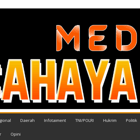
gional
Daerah
Infotaiment
TNI/POLRI
Hukrim
Politik
r
Opini