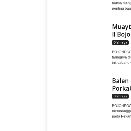
hanya menja
penting bag
Muayt
II Boj
Olahraga
BOJONEGOR
taringnya d
ini, cabang
Balen 
Porkab
Olahraga
BOJONEGORO
membanggak
pada Pekan 