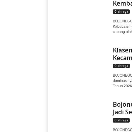
Kembal
Olahraga
BOJONEGORO
Kabupaten (
cabang olah
Klase
Kecam
Olahraga
BOJONEGORO
dominasinya
Tahun 2026.
Bojone
Jadi S
Olahraga
BOJONEGORO