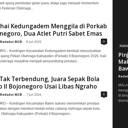
di ajang perebutan gelar juara, tetapi juga menjadi momentum
i Federasi Olahraga...
hai Kedungadem Menggila di Porkab
onegoro, Dua Atlet Putri Sabet Emas
0
Redaksi MCB
-
8 Juli 2026
Hukr
O – Kontingen Kecamatan Kedungadem kembali menunjukkan
Pin
i ajang Pekan Olahraga Kabupaten (Porkab) II Bojonegoro 2026. Kali
Mak
 olahraga muaythai menjadi penyumbang prestasi...
Baw
Reda
Tak Terbendung, Juara Sepak Bola
 II Bojonegoro Usai Libas Ngraho
MALAN
mengg
0
Redaksi MCB
-
7 Juli 2026
di tan
diaman
 – Kontingen Kecamatan Balen sukses menorehkan prestasi
an dengan merebut medali emas cabang olahraga sepak bola
Olahraga Kabupaten (Porkab) II Bojonegoro...