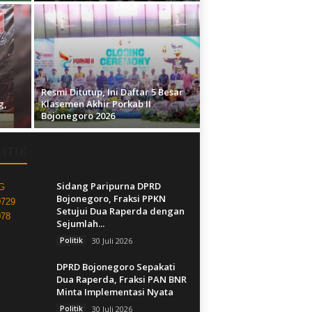
Resmi Ditutup, Ini Daftar 5 Besar
g,
Klasemen Akhir Porkab II
Bojonegoro 2026
ITIK
Sidang Paripurna DPRD
Bojonegoro, Fraksi PPKN
Setujui Dua Raperda dengan
Sejumlah...
Politik
30 Juli 2026
DPRD Bojonegoro Sepakati
Dua Raperda, Fraksi PAN BNR
Minta Implementasi Nyata
Politik
30 Juli 2026