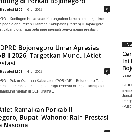
ndung di Porkab Bojonegoro
0
Redaksi MCB
-
6 Juli 2026
O – Kontingen Kecamatan Kedungadem kembali menunjukkan
 pada ajang Pekan Olahraga Kabupaten (Porkab) II Bojonegoro
ini, cabang olahraga petanque menjadi penyumbang prestasi...
Infot
 DPRD Bojonegoro Umar Apresiasi
Cer
 II 2026, Targetkan Muncul Atlet
Ini
stasi
Boj
0
Redaksi MCB
-
4 Juli 2026
Reda
 – Pekan Olahraga Kabupaten (PORKAB) II Bojonegoro Tahun
BOJON
dimulai. Pembukaan ajang olahraga terbesar di tingkat kabupaten
menja
rlangsung meriah di GOR Utama...
Jumat
Penge
(Pusd
Atlet Ramaikan Porkab II
goro, Bupati Wahono: Raih Prestasi
a Nasional