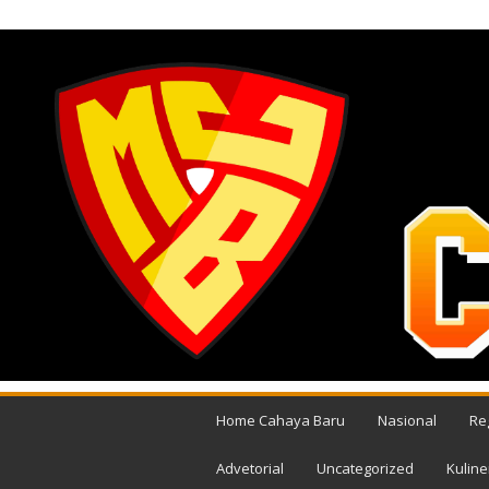
JUMAT, AGUSTUS 7, 2026
M
e
Home Cahaya Baru
Nasional
Re
d
i
Advetorial
Uncategorized
Kuline
a