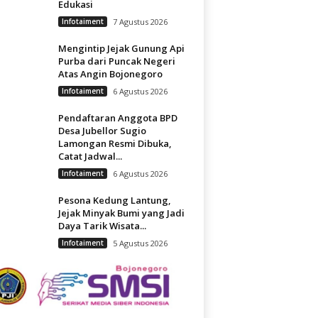
Edukasi
Infotaiment
7 Agustus 2026
Mengintip Jejak Gunung Api
Purba dari Puncak Negeri
Atas Angin Bojonegoro
Infotaiment
6 Agustus 2026
Pendaftaran Anggota BPD
Desa Jubellor Sugio
Lamongan Resmi Dibuka,
Catat Jadwal...
Infotaiment
6 Agustus 2026
Pesona Kedung Lantung,
Jejak Minyak Bumi yang Jadi
Daya Tarik Wisata...
Infotaiment
5 Agustus 2026