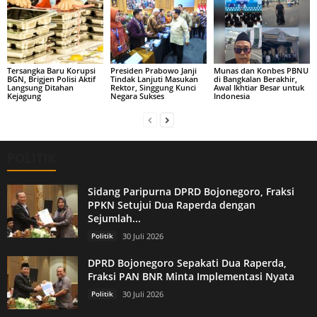
Tersangka Baru Korupsi
Presiden Prabowo Janji
Munas dan Konbes PBNU
BGN, Brigjen Polisi Aktif
Tindak Lanjuti Masukan
di Bangkalan Berakhir,
Langsung Ditahan
Rektor, Singgung Kunci
Awal Ikhtiar Besar untuk
Kejagung
Negara Sukses
Indonesia
POLITIK
Sidang Paripurna DPRD Bojonegoro, Fraksi
PPKN Setujui Dua Raperda dengan
Sejumlah...
Politik
30 Juli 2026
DPRD Bojonegoro Sepakati Dua Raperda,
Fraksi PAN BNR Minta Implementasi Nyata
Politik
30 Juli 2026