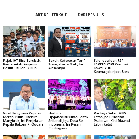
ARTIKEL TERKAIT
DARI PENULIS
Pajak JHT Bisa Berubah,
Buruh Keberatan Tarif
Said Iqbal dan FSP
Pemerintah Respons
TransJakarta Naik, Ini
FARKES KSPI Kompak
Positif Usulan Buruh
Alasannya
Kawal RUU
Ketenagakerjaan Baru
Viral Bangunan Kopdes
Hashim
Purbaya Sebut MBG
Merah Putih Disebut
Djojohadikusumo Lantik
Tetap Jadi Prioritas
Mangkrak, Ini Penjelasan
Srikandi Jaga Desa Se-
Prabowo, Kini Diawasi
Kepala Bakom RI Qodari
Indonesia, Ini Pesan
Lebih Ketat
Pentingnya