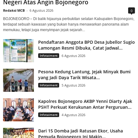
Negeri Atas Angin Bojonegoro
Redaksi MCB
-
6 Agustus 2026
0
BOJONEGORO – Di balik hijaunya perbukitan selatan Kabupaten Bojonegoro,
terdapat sebuah kawasan yang bukan hanya menawarkan panorama alam
memukau, tetapi juga menyimpan jejak sejarah...
Pendaftaran Anggota BPD Desa Jubellor Sugio
Lamongan Resmi Dibuka, Catat Jadwal...
Infotaiment
6 Agustus 2026
Pesona Kedung Lantung, Jejak Minyak Bumi
yang Jadi Daya Tarik Wisata...
Infotaiment
5 Agustus 2026
Kapolres Bojonegoro AKBP Yenni Diarty Ajak
PSHT Perkuat Kerukunan Antar Perguruan...
Infotaiment
4 Agustus 2026
Dari 15 Domba Jadi Ratusan Ekor, Usaha
Pemuda Bojonegoro Ini Makin...