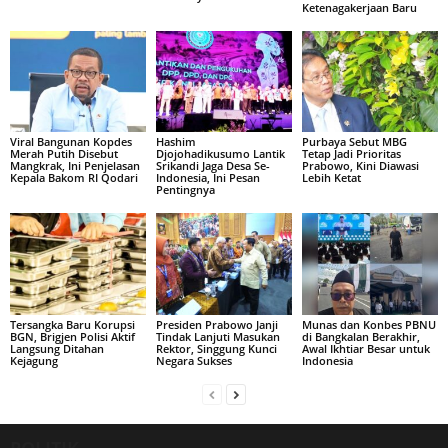
Ketenagakerjaan Baru
Viral Bangunan Kopdes
Hashim
Purbaya Sebut MBG
Merah Putih Disebut
Djojohadikusumo Lantik
Tetap Jadi Prioritas
Mangkrak, Ini Penjelasan
Srikandi Jaga Desa Se-
Prabowo, Kini Diawasi
Kepala Bakom RI Qodari
Indonesia, Ini Pesan
Lebih Ketat
Pentingnya
Tersangka Baru Korupsi
Presiden Prabowo Janji
Munas dan Konbes PBNU
BGN, Brigjen Polisi Aktif
Tindak Lanjuti Masukan
di Bangkalan Berakhir,
Langsung Ditahan
Rektor, Singgung Kunci
Awal Ikhtiar Besar untuk
Kejagung
Negara Sukses
Indonesia