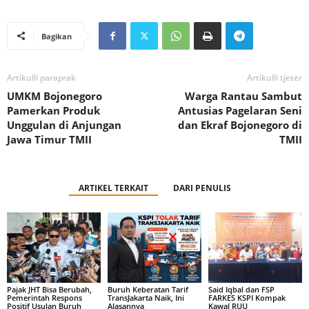
Bagikan
Artikulli paraprak
Artikulli tjetër
UMKM Bojonegoro
Warga Rantau Sambut
Pamerkan Produk
Antusias Pagelaran Seni
Unggulan di Anjungan
dan Ekraf Bojonegoro di
Jawa Timur TMII
TMII
ARTIKEL TERKAIT
DARI PENULIS
Pajak JHT Bisa Berubah,
Buruh Keberatan Tarif
Said Iqbal dan FSP
Pemerintah Respons
TransJakarta Naik, Ini
FARKES KSPI Kompak
Positif Usulan Buruh
Alasannya
Kawal RUU