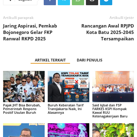
Artikulli paraprak
Artikulli tjetër
Jaring Aspirasi, Pemkab
Rancangan Awal RPJPD
Bojonegoro Gelar FKP
Kota Batu 2025-2045
Ranwal RKPD 2025
Tersampaikan
ARTIKEL TERKAIT
DARI PENULIS
Pajak JHT Bisa Berubah,
Buruh Keberatan Tarif
Said Iqbal dan FSP
Pemerintah Respons
TransJakarta Naik, Ini
FARKES KSPI Kompak
Positif Usulan Buruh
Alasannya
Kawal RUU
Ketenagakerjaan Baru