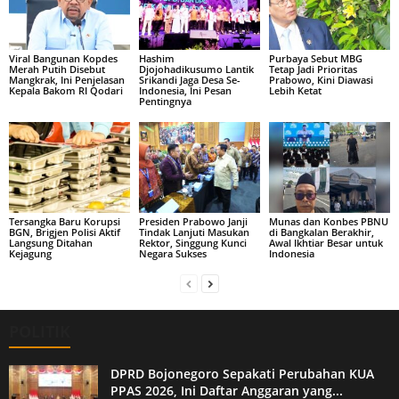
Viral Bangunan Kopdes
Hashim
Purbaya Sebut MBG
Merah Putih Disebut
Djojohadikusumo Lantik
Tetap Jadi Prioritas
Mangkrak, Ini Penjelasan
Srikandi Jaga Desa Se-
Prabowo, Kini Diawasi
Kepala Bakom RI Qodari
Indonesia, Ini Pesan
Lebih Ketat
Pentingnya
Tersangka Baru Korupsi
Presiden Prabowo Janji
Munas dan Konbes PBNU
BGN, Brigjen Polisi Aktif
Tindak Lanjuti Masukan
di Bangkalan Berakhir,
Langsung Ditahan
Rektor, Singgung Kunci
Awal Ikhtiar Besar untuk
Kejagung
Negara Sukses
Indonesia
POLITIK
DPRD Bojonegoro Sepakati Perubahan KUA
PPAS 2026, Ini Daftar Anggaran yang...