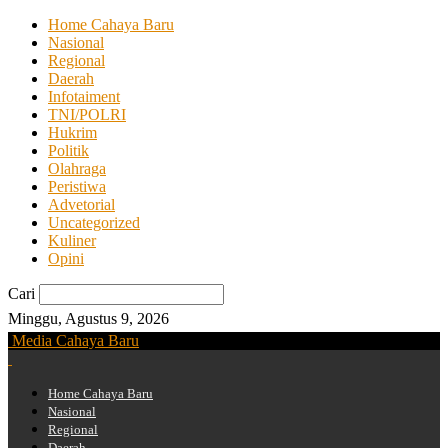
Home Cahaya Baru
Nasional
Regional
Daerah
Infotaiment
TNI/POLRI
Hukrim
Politik
Olahraga
Peristiwa
Advetorial
Uncategorized
Kuliner
Opini
Cari
Minggu, Agustus 9, 2026
Media Cahaya Baru
Home Cahaya Baru
Nasional
Regional
Daerah