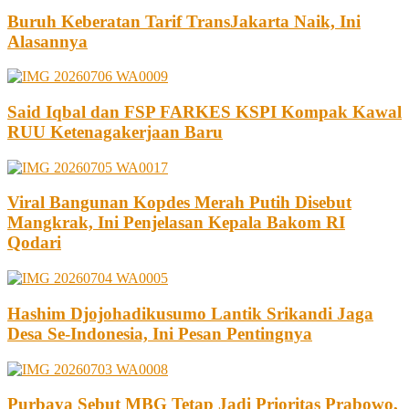
Buruh Keberatan Tarif TransJakarta Naik, Ini
Alasannya
Said Iqbal dan FSP FARKES KSPI Kompak Kawal
RUU Ketenagakerjaan Baru
Viral Bangunan Kopdes Merah Putih Disebut
Mangkrak, Ini Penjelasan Kepala Bakom RI
Qodari
Hashim Djojohadikusumo Lantik Srikandi Jaga
Desa Se-Indonesia, Ini Pesan Pentingnya
Purbaya Sebut MBG Tetap Jadi Prioritas Prabowo,