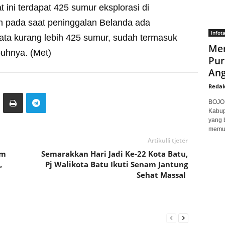
ni terdapat 425 sumur eksplorasi di
pada saat peninggalan Belanda ada
Infot
ata kurang lebih 425 sumur, sudah termasuk
Men
uhnya. (Met)
Pur
Ang
Redak
BOJON
Kabup
yang 
memuk
Artikulli tjetër
im
Semarakkan Hari Jadi Ke-22 Kota Batu,
,
Pj Walikota Batu Ikuti Senam Jantung
Sehat Massal