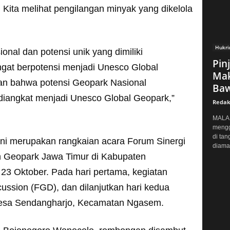
ita melihat pengilangan minyak yang dikelola
Hukr
onal dan potensi unik yang dimiliki
Pin
ngat berpotensi menjadi Unesco Global
Mak
an bahwa potensi Geopark Nasional
Baw
 diangkat menjadi Unesco Global Geopark,”
Redak
MALAN
mengg
di tan
ni merupakan rangkaian acara Forum Sinergi
diaman
Geopark Jawa Timur di Kabupaten
 23 Oktober. Pada hari pertama, kegiatan
ussion (FGD), dan dilanjutkan hari kedua
Desa Sendangharjo, Kecamatan Ngasem.