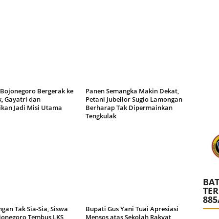
 Bojonegoro Bergerak ke
Panen Semangka Makin Dekat,
, Gayatri dan
Petani Jubellor Sugio Lamongan
ikan Jadi Misi Utama
Berharap Tak Dipermainkan
Tengkulak
BAT
TE
885
gan Tak Sia-Sia, Siswa
Bupati Gus Yani Tuai Apresiasi
jonegoro Tembus LKS
Mensos atas Sekolah Rakyat