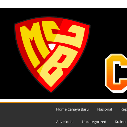
KAMIS, AGUSTUS 6, 2026
M
e
Home Cahaya Baru
Nasional
Reg
d
i
Advetorial
Uncategorized
Kuliner
a