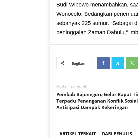
Budi Wibowo menambahkan, saat i
Wonocolo. Sedangkan penemuan 
sebanyak 225 sumur. “Sebagai d
peninggalan Zaman Dahulu,” imb
Bagikan
Artikulli paraprak
Pemkab Bojonegoro Gelar Rapat T
Terpadu Penanganan Konflik Sosial
Antisipasi Dampak Kekeringan
ARTIKEL TERKAIT
DARI PENULIS