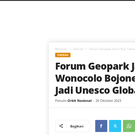
C
a
h
a
y
a
B
a
Beranda
Daerah
Forum Geopark Jatim Puji Teksa
r
DAERAH
u
Forum Geopark J
Wonocolo Bojone
Jadi Unesco Glo
Penulis
Orbit Nasional
-
26 Oktober 2023
Bagikan