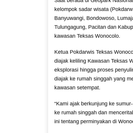
Saat berada di Geopark Nasiona
kelompok sadar wisata (Pokdarwi
Banyuwangi, Bondowoso, Lumajan
Tulungagung, Pacitan dan Kabupat
kawasan Teksas Wonocolo.
Ketua Pokdarwis Teksas Wonocol
diajak keliling Kawasan Teksas W
eksplorasi hingga proses penyuli
diajak ke rumah singgah yang m
kawasan setempat.
“Kami ajak berkunjung ke sumur-s
ke rumah singgah dan menceritak
ini tentang perminyakan di Wonoc