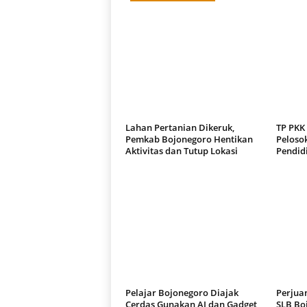
Lahan Pertanian Dikeruk,
TP PKK
Pemkab Bojonegoro Hentikan
Pelosok
Aktivitas dan Tutup Lokasi
Pendid
Pelajar Bojonegoro Diajak
Perjuan
Cerdas Gunakan AI dan Gadget
SLB Bo