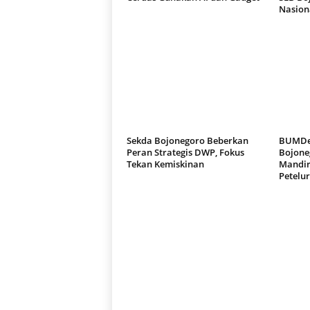
Nasion
Sekda Bojonegoro Beberkan
BUMDes
Peran Strategis DWP, Fokus
Bojone
Tekan Kemiskinan
Mandir
Petelur