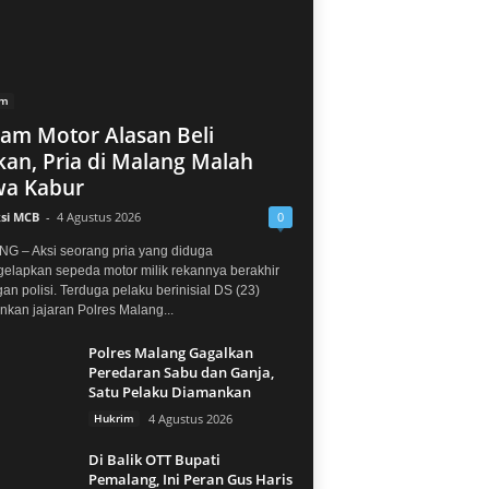
im
jam Motor Alasan Beli
an, Pria di Malang Malah
a Kabur
si MCB
-
4 Agustus 2026
0
G – Aksi seorang pria yang diduga
elapkan sepeda motor milik rekannya berakhir
gan polisi. Terduga pelaku berinisial DS (23)
kan jajaran Polres Malang...
Polres Malang Gagalkan
Peredaran Sabu dan Ganja,
Satu Pelaku Diamankan
Hukrim
4 Agustus 2026
Di Balik OTT Bupati
Pemalang, Ini Peran Gus Haris