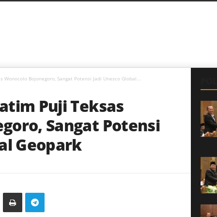
s Wonocolo Bojonegoro, Sangat Potensi Jadi Unesco Global...
POL
atim Puji Teksas
goro, Sangat Potensi
bal Geopark