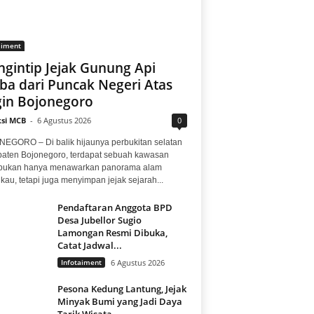
aiment
gintip Jejak Gunung Api
ba dari Puncak Negeri Atas
in Bojonegoro
si MCB
-
6 Agustus 2026
0
EGORO – Di balik hijaunya perbukitan selatan
aten Bojonegoro, terdapat sebuah kawasan
bukan hanya menawarkan panorama alam
au, tetapi juga menyimpan jejak sejarah...
Pendaftaran Anggota BPD
Desa Jubellor Sugio
Lamongan Resmi Dibuka,
Catat Jadwal...
Infotaiment
6 Agustus 2026
Pesona Kedung Lantung, Jejak
Minyak Bumi yang Jadi Daya
Tarik Wisata...