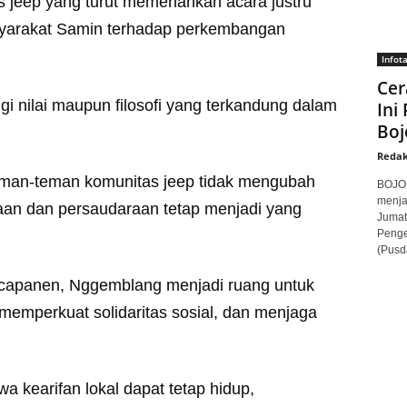
 jeep yang turut memeriahkan acara justru
syarakat Samin terhadap perkembangan
Infot
Cer
ngi nilai maupun filosofi yang terkandung dalam
Ini
Boj
Redak
teman-teman komunitas jeep tidak mengubah
BOJON
menja
maan dan persaudaraan tetap menjadi yang
Jumat
Penge
(Pusd
scapanen, Nggemblang menjadi ruang untuk
emperkuat solidaritas sosial, dan menjaga
a kearifan lokal dapat tetap hidup,