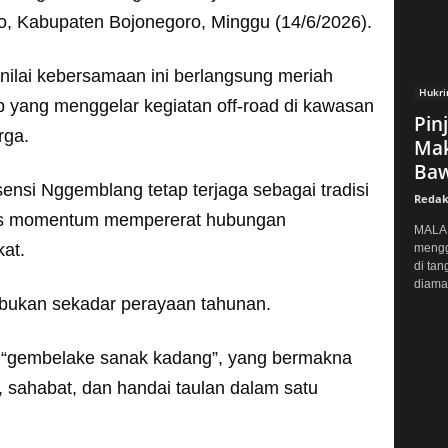
 Kabupaten Bojonegoro, Minggu (14/6/2026).
 nilai kebersamaan ini berlangsung meriah
Hukr
 yang menggelar kegiatan off-road di kawasan
Pin
rga.
Mak
Baw
sensi Nggemblang tetap terjaga sebagai tradisi
Redak
igus momentum mempererat hubungan
MALAN
at.
mengg
di tan
diaman
bukan sekadar perayaan tahunan.
an “gembelake sanak kadang”, yang bermakna
 sahabat, dan handai taulan dalam satu