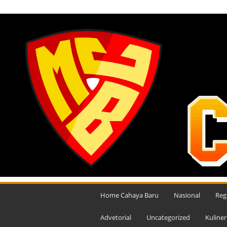
SABTU, AGUSTUS 8, 2026
M
e
Home Cahaya Baru
Nasional
Reg
d
i
Advetorial
Uncategorized
Kuliner
a