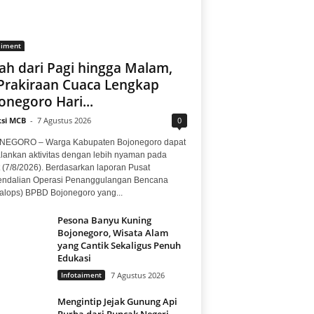
aiment
ah dari Pagi hingga Malam,
 Prakiraan Cuaca Lengkap
onegoro Hari...
si MCB
-
7 Agustus 2026
0
EGORO – Warga Kabupaten Bojonegoro dapat
lankan aktivitas dengan lebih nyaman pada
 (7/8/2026). Berdasarkan laporan Pusat
ndalian Operasi Penanggulangan Bencana
alops) BPBD Bojonegoro yang...
Pesona Banyu Kuning
Bojonegoro, Wisata Alam
yang Cantik Sekaligus Penuh
Edukasi
Infotaiment
7 Agustus 2026
Mengintip Jejak Gunung Api
Purba dari Puncak Negeri