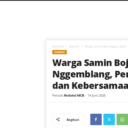
C
a
h
a
y
a
B
a
Beranda
Daerah
Warga Samin Bojonegoro Gelar
r
DAERAH
u
Warga Samin Boj
Nggemblang, Pe
dan Kebersama
Penulis
Redaksi MCB
-
14 Juni 2026
Bagikan