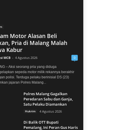
im
jam Motor Alasan Beli
an, Pria di Malang Malah
a Kabur
si MCB
-
4 Agustus 2026
0
G – Aksi seorang pria yang diduga
elapkan sepeda motor milik rekannya berakhir
gan polisi. Terduga pelaku berinisial DS (23)
kan jajaran Polres Malang...
Polres Malang Gagalkan
Peredaran Sabu dan Ganja,
Satu Pelaku Diamankan
Hukrim
4 Agustus 2026
Di Balik OTT Bupati
Pemalang, Ini Peran Gus Haris