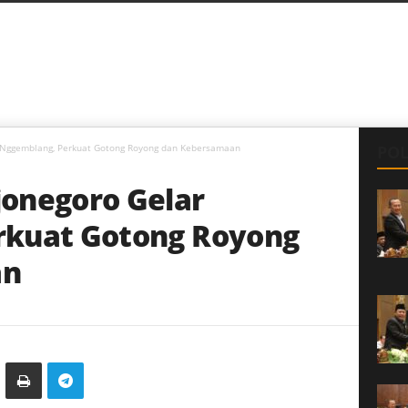
 Nggemblang, Perkuat Gotong Royong dan Kebersamaan
POL
onegoro Gelar
rkuat Gotong Royong
an