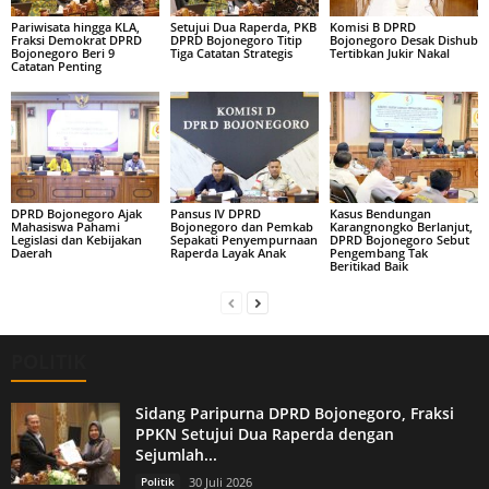
Pariwisata hingga KLA,
Setujui Dua Raperda, PKB
Komisi B DPRD
Fraksi Demokrat DPRD
DPRD Bojonegoro Titip
Bojonegoro Desak Dishub
Bojonegoro Beri 9
Tiga Catatan Strategis
Tertibkan Jukir Nakal
Catatan Penting
DPRD Bojonegoro Ajak
Pansus IV DPRD
Kasus Bendungan
Mahasiswa Pahami
Bojonegoro dan Pemkab
Karangnongko Berlanjut,
Legislasi dan Kebijakan
Sepakati Penyempurnaan
DPRD Bojonegoro Sebut
Daerah
Raperda Layak Anak
Pengembang Tak
Beritikad Baik
POLITIK
Sidang Paripurna DPRD Bojonegoro, Fraksi
PPKN Setujui Dua Raperda dengan
Sejumlah...
Politik
30 Juli 2026