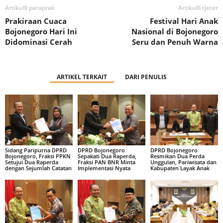
Artikulli paraprak
Artikulli tjetër
Prakiraan Cuaca
Festival Hari Anak
Bojonegoro Hari Ini
Nasional di Bojonegoro
Didominasi Cerah
Seru dan Penuh Warna
ARTIKEL TERKAIT
DARI PENULIS
Sidang Paripurna DPRD
DPRD Bojonegoro
DPRD Bojonegoro
Bojonegoro, Fraksi PPKN
Sepakati Dua Raperda,
Resmikan Dua Perda
Setujui Dua Raperda
Fraksi PAN BNR Minta
Unggulan, Pariwisata dan
dengan Sejumlah Catatan
Implementasi Nyata
Kabupaten Layak Anak