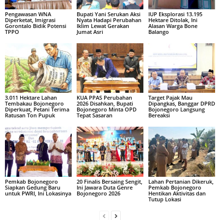
Pengawasan WNA
Bupati Yani Serukan Aksi
IUP Eksplorasi 13.195
Diperketat, Imigrasi
Nyata Hadapi Perubahan
Hektare Ditolak, Ini
Gorontalo Bidik Potensi
Iklim Lewat Gerakan
Alasan Warga Bone
TPPO
Jumat Asri
Balango
3.011 Hektare Lahan
KUA PPAS Perubahan
Target Pajak Mau
Tembakau Bojonegoro
2026 Disahkan, Bupati
Dipangkas, Banggar DPRD
Diperkuat, Petani Terima
Bojonegoro Minta OPD
Bojonegoro Langsung
Ratusan Ton Pupuk
Tepat Sasaran
Bereaksi
Pemkab Bojonegoro
20 Finalis Bersaing Sengit,
Lahan Pertanian Dikeruk,
Siapkan Gedung Baru
Ini Jawara Duta Genre
Pemkab Bojonegoro
untuk PWRI, Ini Lokasinya
Bojonegoro 2026
Hentikan Aktivitas dan
Tutup Lokasi