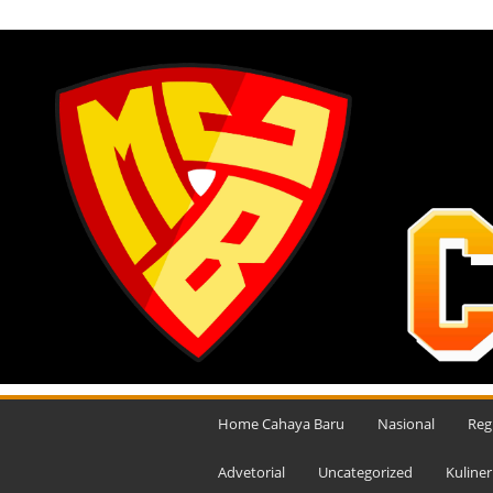
MINGGU, AGUSTUS 9, 2026
M
e
Home Cahaya Baru
Nasional
Reg
d
i
Advetorial
Uncategorized
Kuliner
a