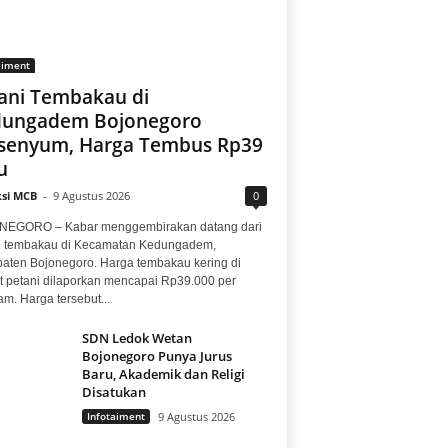
aiment
ani Tembakau di
dungadem Bojonegoro
senyum, Harga Tembus Rp39
u
si MCB
-
9 Agustus 2026
0
EGORO – Kabar menggembirakan datang dari
i tembakau di Kecamatan Kedungadem,
aten Bojonegoro. Harga tembakau kering di
at petani dilaporkan mencapai Rp39.000 per
am. Harga tersebut...
SDN Ledok Wetan
Bojonegoro Punya Jurus
Baru, Akademik dan Religi
Disatukan
Infotaiment
9 Agustus 2026