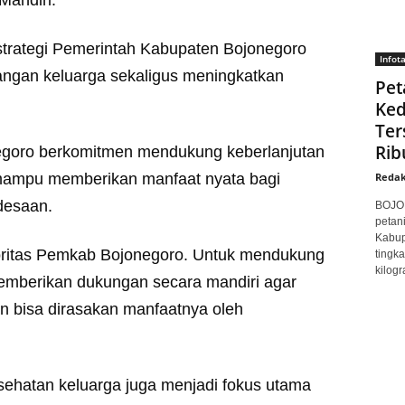
 strategi Pemerintah Kabupaten Bojonegoro
Infot
ngan keluarga sekaligus meningkatkan
Pet
Ke
Ter
Rib
egoro berkomitmen mendukung keberlanjutan
i mampu memberikan manfaat nyata bagi
Redak
desaan.
BOJON
petan
Kabup
oritas Pemkab Bojonegoro. Untuk mendukung
tingk
kilogr
mberikan dukungan secara mandiri agar
n bisa dirasakan manfaatnya oleh
sehatan keluarga juga menjadi fokus utama