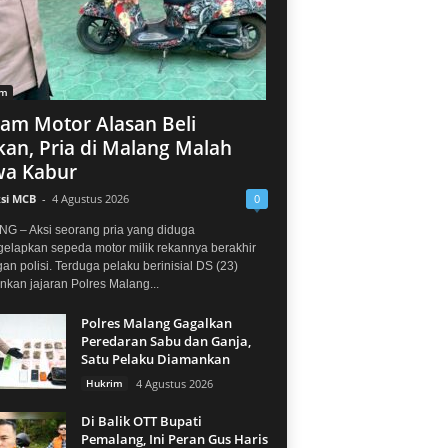
im
jam Motor Alasan Beli
an, Pria di Malang Malah
a Kabur
si MCB
-
4 Agustus 2026
0
G – Aksi seorang pria yang diduga
elapkan sepeda motor milik rekannya berakhir
gan polisi. Terduga pelaku berinisial DS (23)
kan jajaran Polres Malang...
Polres Malang Gagalkan
Peredaran Sabu dan Ganja,
Satu Pelaku Diamankan
Hukrim
4 Agustus 2026
Di Balik OTT Bupati
Pemalang, Ini Peran Gus Haris