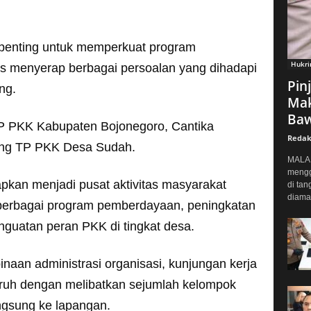
penting untuk memperkuat program
Hukr
s menyerap berbagai persoalan yang dihadapi
Pin
ng.
Mak
Baw
P PKK Kabupaten Bojonegoro, Cantika
Redak
ng TP PKK Desa Sudah.
MALAN
mengg
apkan menjadi pusat aktivitas masyarakat
di tan
diaman
berbagai program pemberdayaan, peningkatan
nguatan peran PKK di tingkat desa.
naan administrasi organisasi, kunjungan kerja
luruh dengan melibatkan sejumlah kelompok
angsung ke lapangan.