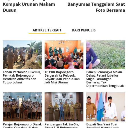
Kompak Urunan Makam
Banyumas Tenggelam Saat
Dusun
Foto Bersama
ARTIKEL TERKAIT
DARI PENULIS
Lahan Pertanian Dikeruk,
TP PKK Bojonegoro
Panen Semangka Makin
Pemkab Bojonegoro
Bergerak ke Pelosok,
Dekat, Petani Jubellor
Hentikan Aktivitas dan
Gayatri dan Pendidikan
Sugio Lamongan
Tutup Lokasi
Jadi Misi Utama
Berharap Tak
Dipermainkan Tengkulak
Pelajar Bojonegoro Diajak
Perjuangan Tak Sia-Sia,
Bupati Gus Yani Tuai
Cerdas Gunakan AI dan
Siswa SLB Bojonegoro
Apresiasi Mensos atas