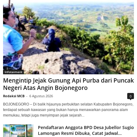
Infotaiment
Mengintip Jejak Gunung Api Purba dari Puncak
Negeri Atas Angin Bojonegoro
Redaksi MCB
-
6 Agustus 2026
0
BOJONEGORO – Di balik hijaunya perbukitan selatan Kabupaten Bojonegoro,
terdapat sebuah kawasan yang bukan hanya menawarkan panorama alam
memukau, tetapi juga menyimpan jejak sejarah...
Pendaftaran Anggota BPD Desa Jubellor Sugio
Lamongan Resmi Dibuka, Catat Jadwal...