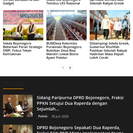
Gadget
Tembus LKS Nasional
Sekolah Rakyat Gresik
Sekda Bojonegoro
BUMDesa Kaliombo
Didampingi Sekda Gresik,
Beberkan Peran Strategis
Purwosari Bojonegoro
Gubernur Khofifah
DWP, Fokus Tekan
Buktikan Desa Bisa
Pastikan Sekolah Rakyat
Kemiskinan
Mandiri Lewat Bisnis
Hadirkan Masa Depan
Ayam Petelur
Lebih Cerah
POLITIK
Sidang Paripurna DPRD Bojonegoro, Fraksi
PPKN Setujui Dua Raperda dengan
Sejumlah...
Politik
30 Juli 2026
DPRD Bojonegoro Sepakati Dua Raperda,