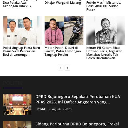
Dua Pelaku Asal
Dikejar Warga di Malang
Febrie Masih Misterius,
Grobogan Dibekuk
Polisi Akui TKP Sudah
Rusak
Polisi Ungkap Fakta Baru
Motor Petani Dicuri di
Ketum PJI Kecam Sikap
Kasus Viral Pencurian
Sawah, Polisi Lamongan
Hotman Paris, Tegaskan
Besi di Lamongan
Tangkap Pelaku
Martabat Jurnalis Tak
Boleh Direndahkan
POLITIK
DPRD Bojonegoro Sepakati Perubahan KUA
PPAS 2026, Ini Daftar Anggaran yang...
Politik
8 Agustus 2026
Sidang Paripurna DPRD Bojonegoro, Fraksi