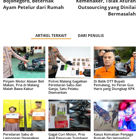
Bojonegoro, Beternak
Kemenaker, Tolak Aturan
Ayam Petelur dari Rumah
Outsourcing yang Dinilai
Bermasalah
ARTIKEL TERKAIT
DARI PENULIS
Pinjam Motor Alasan Beli
Polres Malang Gagalkan
Di Balik OTT Bupati
Makan, Pria di Malang
Peredaran Sabu dan
Pemalang, Ini Peran Gus
Malah Bawa Kabur
Ganja, Satu Pelaku
Haris yang Diungkap KPK
Diamankan
Peredaran Sabu di
Gagal Curi Motor, Pria
Kasus Kematian Penjaga
Lamongan Digagalkan,
Asal Pasuruan Tumbang
Rumah Eks Jampidsus