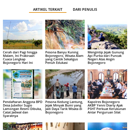
ARTIKEL TERKAIT
DARI PENULIS
Cerah dari Pagi hingga
Pesona Banyu Kuning
Mengintip Jejak Gunung
Malam, Ini Prakiraan
Bojonegoro, Wisata Alam
Api Purba dari Puncak
Cuaca Lengkap
yang Cantik Sekaligus
Negeri Atas Angin
Bojonegoro Hari Ini
Penuh Edukasi
Bojonegoro
Pendaftaran Anggota BPD
Pesona Kedung Lantung,
Kapolres Bojonegoro
Desa Jubellor Sugio
Jejak Minyak Bumi yang
AKBP Yenni Diarty Ajak
Lamongan Resmi Dibuka,
Jadi Daya Tarik Wisata di
PSHT Perkuat Kerukunan
Catat Jadwal dan
Bojonegoro
Antar Perguruan Silat
Syaratnya