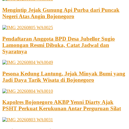
Mengintip Jejak Gunung Api Purba dari Puncak
Negeri Atas Angin Bojonegoro
Pendaftaran Anggota BPD Desa Jubellor Sugio
Lamongan Resmi Dibuka, Catat Jadwal dan
Syaratnya
Pesona Kedung Lantung, Jejak Minyak Bumi yang
Jadi Daya Tarik Wisata di Bojonegoro
Kapolres Bojonegoro AKBP Yenni Diarty Ajak
PSHT Perkuat Kerukunan Antar Perguruan Silat