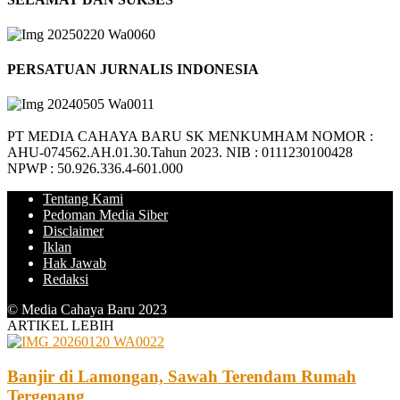
PERSATUAN JURNALIS INDONESIA
PT MEDIA CAHAYA BARU SK MENKUMHAM NOMOR :
AHU-074562.AH.01.30.Tahun 2023. NIB : 0111230100428
NPWP : 50.926.336.4-601.000
Tentang Kami
Pedoman Media Siber
Disclaimer
Iklan
Hak Jawab
Redaksi
© Media Cahaya Baru 2023
ARTIKEL LEBIH
Banjir di Lamongan, Sawah Terendam Rumah
Tergenang