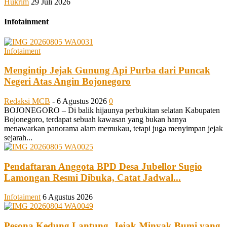
Hukrim
29 Juli 2026
Infotainment
Infotaiment
Mengintip Jejak Gunung Api Purba dari Puncak
Negeri Atas Angin Bojonegoro
Redaksi MCB
-
6 Agustus 2026
0
BOJONEGORO – Di balik hijaunya perbukitan selatan Kabupaten
Bojonegoro, terdapat sebuah kawasan yang bukan hanya
menawarkan panorama alam memukau, tetapi juga menyimpan jejak
sejarah...
Pendaftaran Anggota BPD Desa Jubellor Sugio
Lamongan Resmi Dibuka, Catat Jadwal...
Infotaiment
6 Agustus 2026
Pesona Kedung Lantung, Jejak Minyak Bumi yang