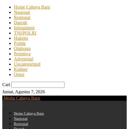
Home Cahaya Baru
Nasional
Regional
Daerah
Infotaiment
TNI/POLRI
Hukrim
Politik
Olahraga
Peristiwa
Advetorial
Uncategorized
Kuliner
Opini
Cari
Jumat, Agustus 7, 2026
Media Cahaya Baru
Home Cahaya Baru
Nasional
Regional
Daerah