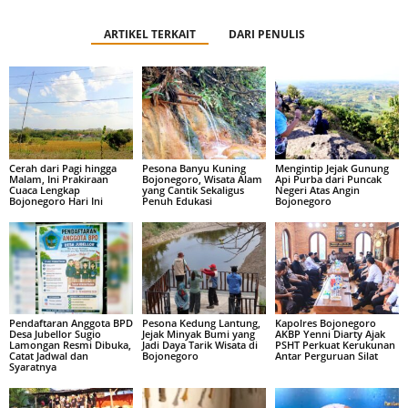
ARTIKEL TERKAIT
DARI PENULIS
Cerah dari Pagi hingga
Pesona Banyu Kuning
Mengintip Jejak Gunung
Malam, Ini Prakiraan
Bojonegoro, Wisata Alam
Api Purba dari Puncak
Cuaca Lengkap
yang Cantik Sekaligus
Negeri Atas Angin
Bojonegoro Hari Ini
Penuh Edukasi
Bojonegoro
Pendaftaran Anggota BPD
Pesona Kedung Lantung,
Kapolres Bojonegoro
Desa Jubellor Sugio
Jejak Minyak Bumi yang
AKBP Yenni Diarty Ajak
Lamongan Resmi Dibuka,
Jadi Daya Tarik Wisata di
PSHT Perkuat Kerukunan
Catat Jadwal dan
Bojonegoro
Antar Perguruan Silat
Syaratnya