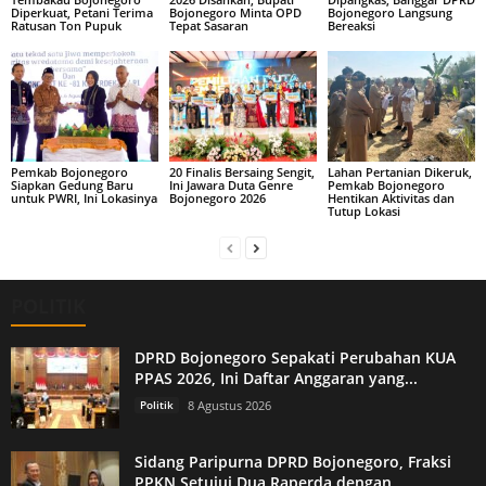
Diperkuat, Petani Terima
Bojonegoro Minta OPD
Bojonegoro Langsung
Ratusan Ton Pupuk
Tepat Sasaran
Bereaksi
Pemkab Bojonegoro
20 Finalis Bersaing Sengit,
Lahan Pertanian Dikeruk,
Siapkan Gedung Baru
Ini Jawara Duta Genre
Pemkab Bojonegoro
untuk PWRI, Ini Lokasinya
Bojonegoro 2026
Hentikan Aktivitas dan
Tutup Lokasi
POLITIK
DPRD Bojonegoro Sepakati Perubahan KUA
PPAS 2026, Ini Daftar Anggaran yang...
Politik
8 Agustus 2026
Sidang Paripurna DPRD Bojonegoro, Fraksi
PPKN Setujui Dua Raperda dengan