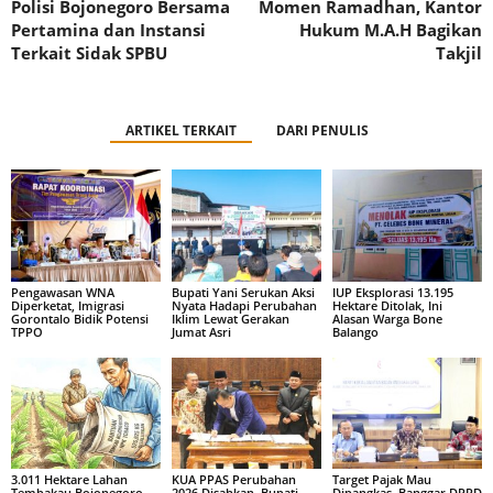
Polisi Bojonegoro Bersama
Momen Ramadhan, Kantor
Pertamina dan Instansi
Hukum M.A.H Bagikan
Terkait Sidak SPBU
Takjil
ARTIKEL TERKAIT
DARI PENULIS
Pengawasan WNA
Bupati Yani Serukan Aksi
IUP Eksplorasi 13.195
Diperketat, Imigrasi
Nyata Hadapi Perubahan
Hektare Ditolak, Ini
Gorontalo Bidik Potensi
Iklim Lewat Gerakan
Alasan Warga Bone
TPPO
Jumat Asri
Balango
3.011 Hektare Lahan
KUA PPAS Perubahan
Target Pajak Mau
Tembakau Bojonegoro
2026 Disahkan, Bupati
Dipangkas, Banggar DPRD