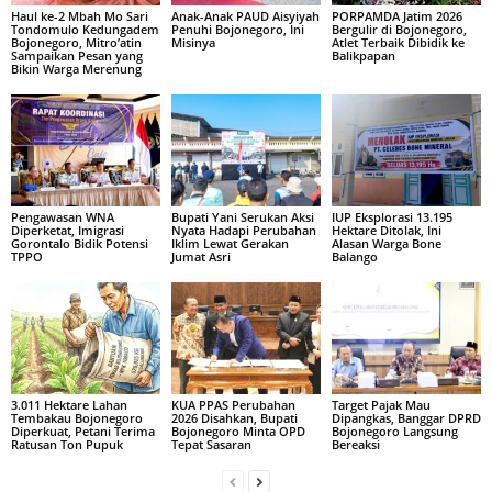
Haul ke-2 Mbah Mo Sari
Anak-Anak PAUD Aisyiyah
PORPAMDA Jatim 2026
Tondomulo Kedungadem
Penuhi Bojonegoro, Ini
Bergulir di Bojonegoro,
Bojonegoro, Mitro’atin
Misinya
Atlet Terbaik Dibidik ke
Sampaikan Pesan yang
Balikpapan
Bikin Warga Merenung
Pengawasan WNA
Bupati Yani Serukan Aksi
IUP Eksplorasi 13.195
Diperketat, Imigrasi
Nyata Hadapi Perubahan
Hektare Ditolak, Ini
Gorontalo Bidik Potensi
Iklim Lewat Gerakan
Alasan Warga Bone
TPPO
Jumat Asri
Balango
3.011 Hektare Lahan
KUA PPAS Perubahan
Target Pajak Mau
Tembakau Bojonegoro
2026 Disahkan, Bupati
Dipangkas, Banggar DPRD
Diperkuat, Petani Terima
Bojonegoro Minta OPD
Bojonegoro Langsung
Ratusan Ton Pupuk
Tepat Sasaran
Bereaksi