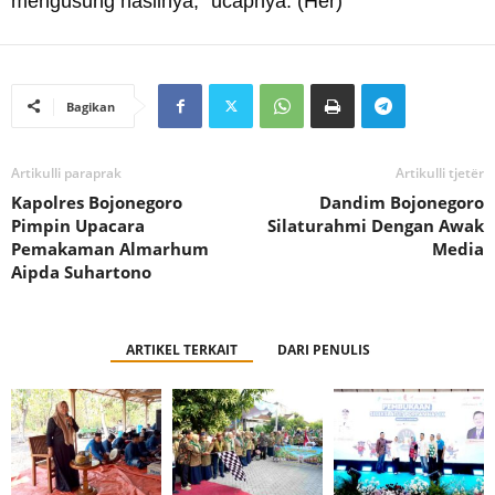
mengusung hasilnya,” ucapnya. (Her)
Bagikan
Artikulli paraprak
Artikulli tjetër
Kapolres Bojonegoro
Dandim Bojonegoro
Pimpin Upacara
Silaturahmi Dengan Awak
Pemakaman Almarhum
Media
Aipda Suhartono
ARTIKEL TERKAIT
DARI PENULIS