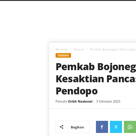
C
a
h
a
y
a
B
a
Beranda
Daerah
Pemkab Bojonegoro Gelar Upaca
r
DAERAH
u
Pemkab Bojonego
Kesaktian Panca
Pendopo
Penulis
Orbit Nasional
-
3 Oktober 2023
Bagikan