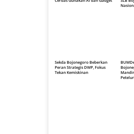
Cerdas Gunakan AI dan Gadget
SLB Bo
Nasion
Sekda Bojonegoro Beberkan
BUMDes
Peran Strategis DWP, Fokus
Bojone
Tekan Kemiskinan
Mandir
Petelur