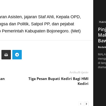
aran Asisten, jajaran Staf Ahli, Kepala OPD,
Hukr
sa dan Politik, Satpol PP, dan pejabat
Pin
kup Pemerintah Kabupaten Bojonegoro. (Met)
Mak
Baw
Redak
MALAN
mengg
di tan
diaman
Artikulli tjetër
tan
Tiga Pesan Bupati Kediri Bagi HMI
Kediri