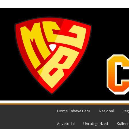
JUMAT, AGUSTUS 7, 2026
M
e
Home Cahaya Baru
Nasional
Reg
d
i
Advetorial
Uncategorized
Kuliner
a