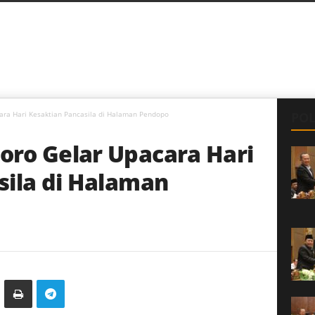
ra Hari Kesaktian Pancasila di Halaman Pendopo
POL
ro Gelar Upacara Hari
sila di Halaman