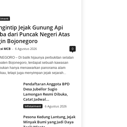
aiment
gintip Jejak Gunung Api
ba dari Puncak Negeri Atas
in Bojonegoro
si MCB
-
6 Agustus 2026
0
EGORO – Di balik hijaunya perbukitan selatan
aten Bojonegoro, terdapat sebuah kawasan
bukan hanya menawarkan panorama alam
au, tetapi juga menyimpan jejak sejarah...
Pendaftaran Anggota BPD
Desa Jubellor Sugio
Lamongan Resmi Dibuka,
Catat Jadwal...
Infotaiment
6 Agustus 2026
Pesona Kedung Lantung, Jejak
Minyak Bumi yang Jadi Daya
Tarik Wisata...