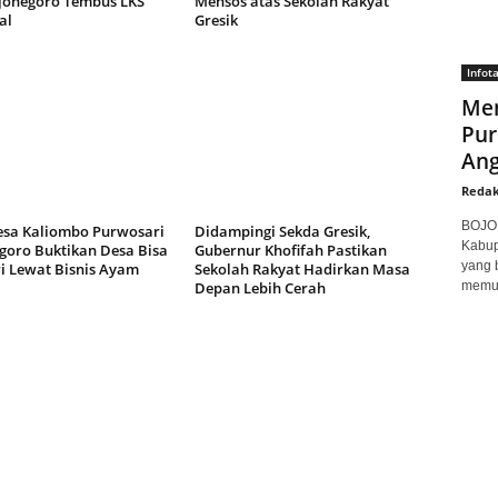
jonegoro Tembus LKS
Mensos atas Sekolah Rakyat
al
Gresik
Infot
Men
Pur
Ang
Redak
BOJON
a Kaliombo Purwosari
Didampingi Sekda Gresik,
Kabup
goro Buktikan Desa Bisa
Gubernur Khofifah Pastikan
yang 
i Lewat Bisnis Ayam
Sekolah Rakyat Hadirkan Masa
Depan Lebih Cerah
memuk