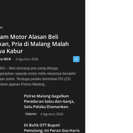
im
jam Motor Alasan Beli
an, Pria di Malang Malah
a Kabur
si MCB
-
4 Agustus 2026
0
G – Aksi seorang pria yang diduga
elapkan sepeda motor milik rekannya berakhir
gan polisi. Terduga pelaku berinisial DS (23)
kan jajaran Polres Malang...
Polres Malang Gagalkan
Peredaran Sabu dan Ganja,
Satu Pelaku Diamankan
Hukrim
4 Agustus 2026
Di Balik OTT Bupati
Pemalang, Ini Peran Gus Haris