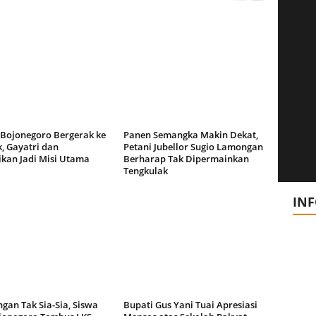
 Bojonegoro Bergerak ke
Panen Semangka Makin Dekat,
, Gayatri dan
Petani Jubellor Sugio Lamongan
ikan Jadi Misi Utama
Berharap Tak Dipermainkan
Tengkulak
IN
gan Tak Sia-Sia, Siswa
Bupati Gus Yani Tuai Apresiasi