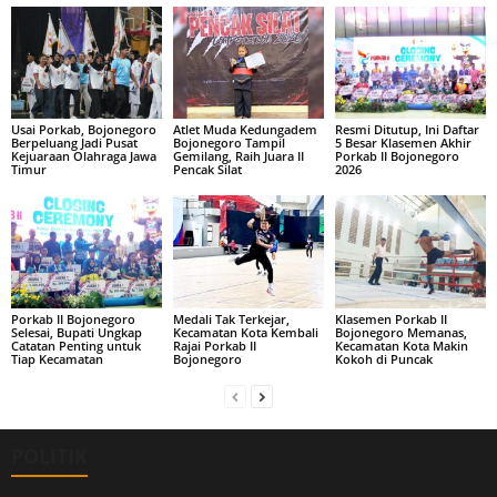
Usai Porkab, Bojonegoro
Atlet Muda Kedungadem
Resmi Ditutup, Ini Daftar
Berpeluang Jadi Pusat
Bojonegoro Tampil
5 Besar Klasemen Akhir
Kejuaraan Olahraga Jawa
Gemilang, Raih Juara II
Porkab II Bojonegoro
Timur
Pencak Silat
2026
Porkab II Bojonegoro
Medali Tak Terkejar,
Klasemen Porkab II
Selesai, Bupati Ungkap
Kecamatan Kota Kembali
Bojonegoro Memanas,
Catatan Penting untuk
Rajai Porkab II
Kecamatan Kota Makin
Tiap Kecamatan
Bojonegoro
Kokoh di Puncak
POLITIK