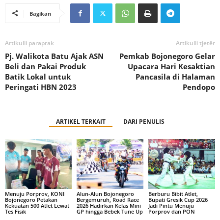
Bagikan
Artikulli paraprak
Artikulli tjetër
Pj. Walikota Batu Ajak ASN
Pemkab Bojonegoro Gelar
Beli dan Pakai Produk
Upacara Hari Kesaktian
Batik Lokal untuk
Pancasila di Halaman
Peringati HBN 2023
Pendopo
ARTIKEL TERKAIT
DARI PENULIS
Menuju Porprov, KONI
Alun-Alun Bojonegoro
Berburu Bibit Atlet,
Bojonegoro Petakan
Bergemuruh, Road Race
Bupati Gresik Cup 2026
Kekuatan 500 Atlet Lewat
2026 Hadirkan Kelas Mini
Jadi Pintu Menuju
Tes Fisik
GP hingga Bebek Tune Up
Porprov dan PON