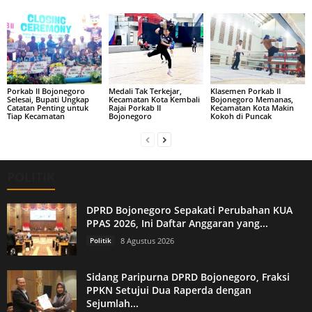
Porkab II Bojonegoro
Medali Tak Terkejar,
Klasemen Porkab II
Selesai, Bupati Ungkap
Kecamatan Kota Kembali
Bojonegoro Memanas,
Catatan Penting untuk
Rajai Porkab II
Kecamatan Kota Makin
Tiap Kecamatan
Bojonegoro
Kokoh di Puncak
POLITIK
DPRD Bojonegoro Sepakati Perubahan KUA
PPAS 2026, Ini Daftar Anggaran yang...
Politik
8 Agustus 2026
Sidang Paripurna DPRD Bojonegoro, Fraksi
PPKN Setujui Dua Raperda dengan
Sejumlah...