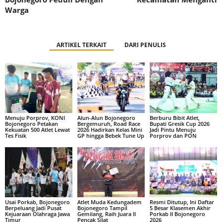
Warga
ARTIKEL TERKAIT
DARI PENULIS
Menuju Porprov, KONI
Alun-Alun Bojonegoro
Berburu Bibit Atlet,
Bojonegoro Petakan
Bergemuruh, Road Race
Bupati Gresik Cup 2026
Kekuatan 500 Atlet Lewat
2026 Hadirkan Kelas Mini
Jadi Pintu Menuju
Tes Fisik
GP hingga Bebek Tune Up
Porprov dan PON
Usai Porkab, Bojonegoro
Atlet Muda Kedungadem
Resmi Ditutup, Ini Daftar
Berpeluang Jadi Pusat
Bojonegoro Tampil
5 Besar Klasemen Akhir
Kejuaraan Olahraga Jawa
Gemilang, Raih Juara II
Porkab II Bojonegoro
Timur
Pencak Silat
2026