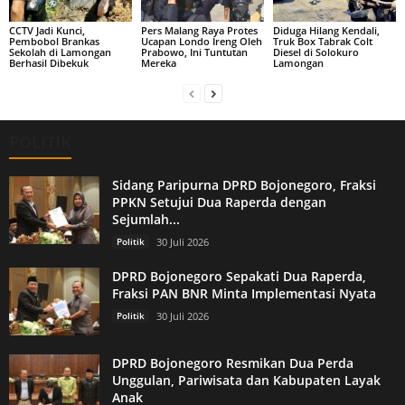
CCTV Jadi Kunci,
Pers Malang Raya Protes
Diduga Hilang Kendali,
Pembobol Brankas
Ucapan Londo Ireng Oleh
Truk Box Tabrak Colt
Sekolah di Lamongan
Prabowo, Ini Tuntutan
Diesel di Solokuro
Berhasil Dibekuk
Mereka
Lamongan
POLITIK
Sidang Paripurna DPRD Bojonegoro, Fraksi
PPKN Setujui Dua Raperda dengan
Sejumlah...
Politik
30 Juli 2026
DPRD Bojonegoro Sepakati Dua Raperda,
Fraksi PAN BNR Minta Implementasi Nyata
Politik
30 Juli 2026
DPRD Bojonegoro Resmikan Dua Perda
Unggulan, Pariwisata dan Kabupaten Layak
Anak