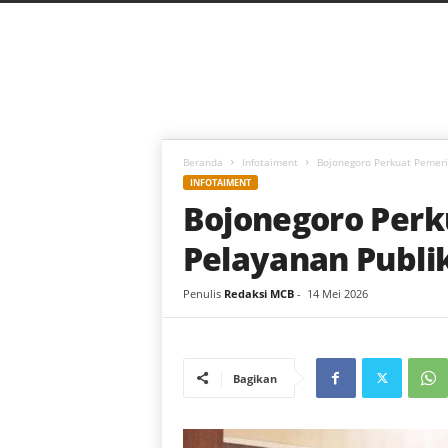
C
a
h
a
y
a
B
a
Beranda
Infotaiment
Bojonegoro Perkuat Pemeri
r
INFOTAIMENT
u
Bojonegoro Perku
Pelayanan Publi
Penulis
Redaksi MCB
-
14 Mei 2026
Bagikan