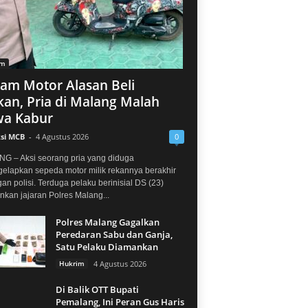
im
jam Motor Alasan Beli
an, Pria di Malang Malah
a Kabur
si MCB
-
4 Agustus 2026
0
G – Aksi seorang pria yang diduga
elapkan sepeda motor milik rekannya berakhir
gan polisi. Terduga pelaku berinisial DS (23)
kan jajaran Polres Malang...
Polres Malang Gagalkan
Peredaran Sabu dan Ganja,
Satu Pelaku Diamankan
Hukrim
4 Agustus 2026
Di Balik OTT Bupati
Pemalang, Ini Peran Gus Haris