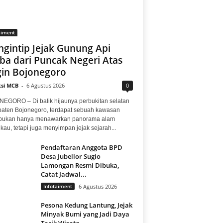
aiment
gintip Jejak Gunung Api
ba dari Puncak Negeri Atas
in Bojonegoro
si MCB
-
6 Agustus 2026
0
EGORO – Di balik hijaunya perbukitan selatan
aten Bojonegoro, terdapat sebuah kawasan
bukan hanya menawarkan panorama alam
au, tetapi juga menyimpan jejak sejarah...
Pendaftaran Anggota BPD
Desa Jubellor Sugio
Lamongan Resmi Dibuka,
Catat Jadwal...
Infotaiment
6 Agustus 2026
Pesona Kedung Lantung, Jejak
Minyak Bumi yang Jadi Daya
Tarik Wisata...