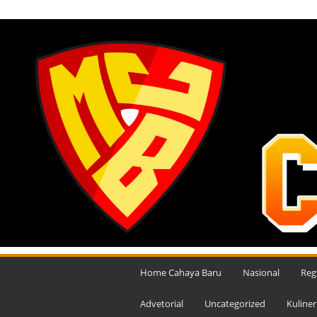
JUMAT, AGUSTUS 7, 2026
M
e
Home Cahaya Baru
Nasional
Reg
d
i
Advetorial
Uncategorized
Kuliner
a