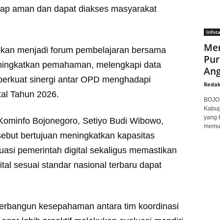
tetap aman dan dapat diakses masyarakat
Infot
Men
rapkan menjadi forum pembelajaran bersama
Pur
eningkatkan pemahaman, melengkapi data
Ang
perkuat sinergi antar OPD menghadapi
Redak
tal Tahun 2026.
BOJON
Kabup
yang 
 Kominfo Bojonegoro, Setiyo Budi Wibowo,
memuk
ebut bertujuan meningkatkan kapasitas
asi pemerintah digital sekaligus memastikan
tal sesuai standar nasional terbaru dapat
 terbangun kesepahaman antara tim koordinasi