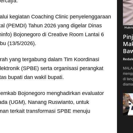
percaya.
alui kegiatan Coaching Clinic penyelenggaraan
ital (PEMDI) Tahun 2026 yang digelar Dinas
Hukr
info) Bojonegoro di Creative Room Lantai 6
Pin
Mak
u (13/5/2026).
Baw
aerah yang tergabung dalam Tim Koordinasi
Redak
ektronik (SPBE) serta organisasi perangkat
MALAN
mengg
s bupati dan wakil bupati.
di tan
diaman
 Pemkab Bojonegoro menghadirkan evaluator
ada (UGM), Nanang Ruswianto, untuk
n terkait transformasi SPBE menuju