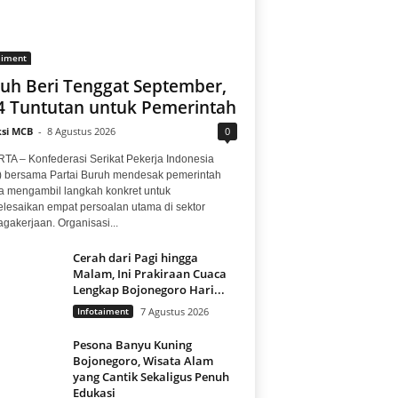
aiment
uh Beri Tenggat September,
 4 Tuntutan untuk Pemerintah
si MCB
-
8 Agustus 2026
0
TA – Konfederasi Serikat Pekerja Indonesia
) bersama Partai Buruh mendesak pemerintah
a mengambil langkah konkret untuk
lesaikan empat persoalan utama di sektor
gakerjaan. Organisasi...
Cerah dari Pagi hingga
Malam, Ini Prakiraan Cuaca
Lengkap Bojonegoro Hari...
Infotaiment
7 Agustus 2026
Pesona Banyu Kuning
Bojonegoro, Wisata Alam
yang Cantik Sekaligus Penuh
Edukasi