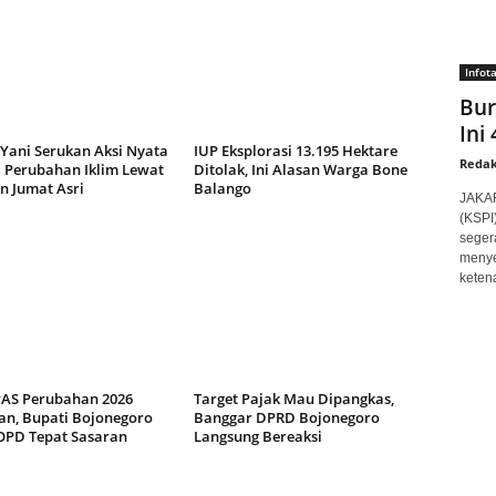
Infot
Bur
Ini
 Yani Serukan Aksi Nyata
IUP Eksplorasi 13.195 Hektare
Redak
 Perubahan Iklim Lewat
Ditolak, Ini Alasan Warga Bone
n Jumat Asri
Balango
JAKAR
(KSPI
seger
menye
ketena
AS Perubahan 2026
Target Pajak Mau Dipangkas,
an, Bupati Bojonegoro
Banggar DPRD Bojonegoro
OPD Tepat Sasaran
Langsung Bereaksi