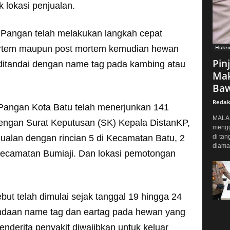
k lokasi penjualan.
 Pangan telah melakukan langkah cepat
rtem maupun post mortem kemudian hewan
Hukr
Pin
l ditandai dengan name tag pada kambing atau
Mak
Baw
Redak
Pangan Kota Batu telah menerjunkan 141
MALAN
dengan Surat Keputusan (SK) Kepala DistanKP,
mengg
jualan dengan rincian 5 di Kecamatan Batu, 2
di tan
diaman
Kecamatan Bumiaji. Dan lokasi pemotongan
ut telah dimulai sejak tanggal 19 hingga 24
andaan name tag dan eartag pada hewan yang
derita penyakit diwajibkan untuk keluar