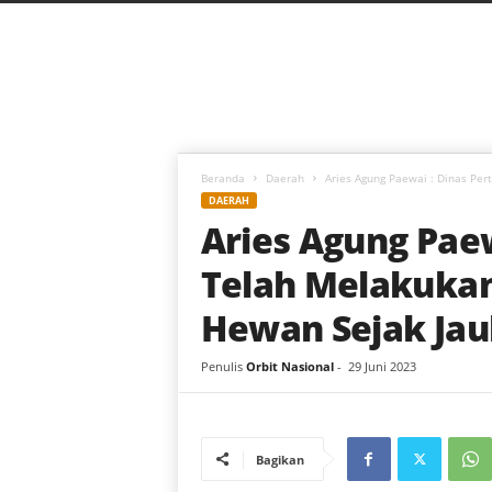
C
a
h
a
y
a
B
a
Beranda
Daerah
Aries Agung Paewai : Dinas Per
r
DAERAH
u
Aries Agung Paew
Telah Melakukan
Hewan Sejak Jau
Penulis
Orbit Nasional
-
29 Juni 2023
Bagikan