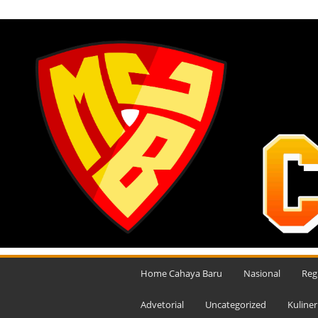
SABTU, AGUSTUS 8, 2026
M
e
Home Cahaya Baru
Nasional
Reg
d
i
Advetorial
Uncategorized
Kuliner
a