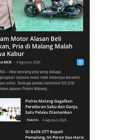
im
jam Motor Alasan Beli
an, Pria di Malang Malah
a Kabur
si MCB
-
4 Agustus 2026
0
G – Aksi seorang pria yang diduga
elapkan sepeda motor milik rekannya berakhir
gan polisi. Terduga pelaku berinisial DS (23)
kan jajaran Polres Malang...
Polres Malang Gagalkan
Peredaran Sabu dan Ganja,
Satu Pelaku Diamankan
Hukrim
4 Agustus 2026
Di Balik OTT Bupati
Pemalang, Ini Peran Gus Haris