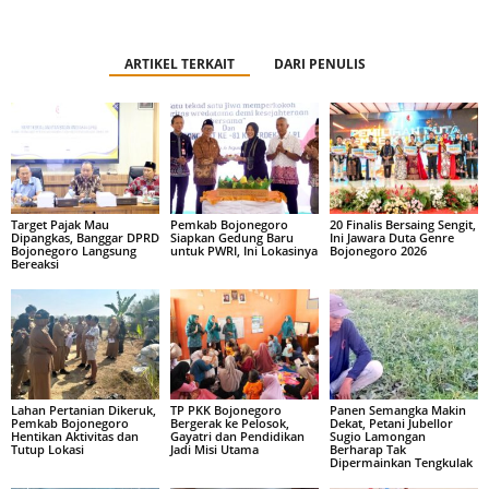
ARTIKEL TERKAIT
DARI PENULIS
Target Pajak Mau
Pemkab Bojonegoro
20 Finalis Bersaing Sengit,
Dipangkas, Banggar DPRD
Siapkan Gedung Baru
Ini Jawara Duta Genre
Bojonegoro Langsung
untuk PWRI, Ini Lokasinya
Bojonegoro 2026
Bereaksi
Lahan Pertanian Dikeruk,
TP PKK Bojonegoro
Panen Semangka Makin
Pemkab Bojonegoro
Bergerak ke Pelosok,
Dekat, Petani Jubellor
Hentikan Aktivitas dan
Gayatri dan Pendidikan
Sugio Lamongan
Tutup Lokasi
Jadi Misi Utama
Berharap Tak
Dipermainkan Tengkulak