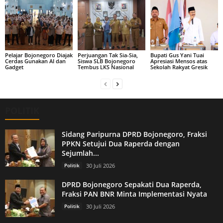
Pelajar Bojonegoro Diajak
Perjuangan Tak Sia-Sia,
Bupati Gus Yani Tuai
Cerdas Gunakan AI dan
Siswa SLB Bojonegoro
Apresiasi Mensos atas
Gadget
Tembus LKS Nasional
Sekolah Rakyat Gresik
POLITIK
Sidang Paripurna DPRD Bojonegoro, Fraksi
PPKN Setujui Dua Raperda dengan
Sejumlah...
Politik
30 Juli 2026
DPRD Bojonegoro Sepakati Dua Raperda,
Fraksi PAN BNR Minta Implementasi Nyata
Politik
30 Juli 2026