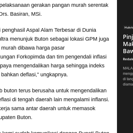
 pelaksanaan gerakan pangan murah serentak
Drs. Basiran, MSi.
Hukr
 penghasil Aspal Alam Terbesar di Dunia
Pin
ltra menunjuk Buton sebagai lokasi GPM juga
Mak
murah dibawa harga pasar
Baw
kungan Forkopimda dan tim pengendali inflasi
Redak
paya mengendalikan harga sehingga indeks
MALAN
a bahkan deflasi,” ungkapnya.
mengg
di tan
diaman
 buton terus berusaha untuk mengendalikan
asi di tengah daerah lain mengalami inflansi.
erja sama antar daerah untuk memasok
upaten Buton.