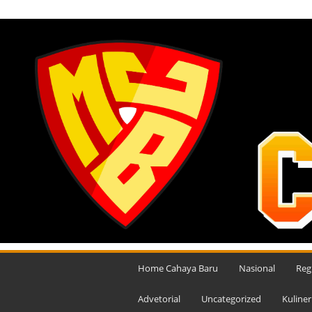
SABTU, AGUSTUS 8, 2026
M
e
Home Cahaya Baru
Nasional
Reg
d
i
Advetorial
Uncategorized
Kuliner
a