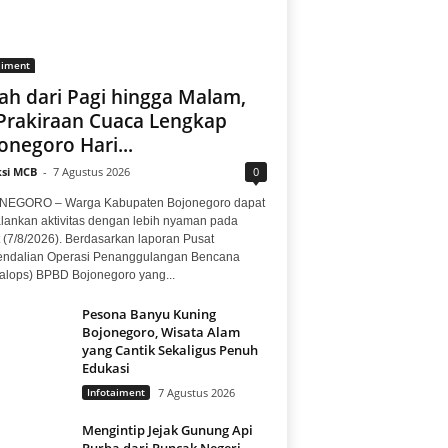
aiment
ah dari Pagi hingga Malam,
 Prakiraan Cuaca Lengkap
onegoro Hari...
si MCB
-
7 Agustus 2026
0
EGORO – Warga Kabupaten Bojonegoro dapat
lankan aktivitas dengan lebih nyaman pada
 (7/8/2026). Berdasarkan laporan Pusat
ndalian Operasi Penanggulangan Bencana
alops) BPBD Bojonegoro yang...
Pesona Banyu Kuning
Bojonegoro, Wisata Alam
yang Cantik Sekaligus Penuh
Edukasi
Infotaiment
7 Agustus 2026
Mengintip Jejak Gunung Api
Purba dari Puncak Negeri