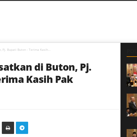
 Pj. Bupati Buton : Terima Kasih...
POL
satkan di Buton, Pj.
erima Kasih Pak