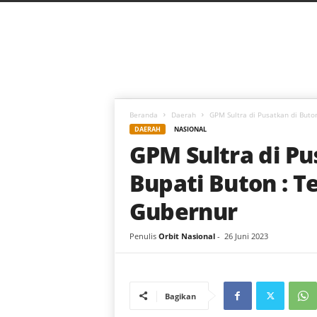
C
a
h
a
y
a
B
a
Beranda
Daerah
GPM Sultra di Pusatkan di Buton,
r
DAERAH
NASIONAL
u
GPM Sultra di Pu
Bupati Buton : T
Gubernur
Penulis
Orbit Nasional
-
26 Juni 2023
Bagikan