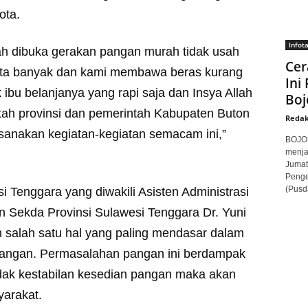
ota.
Infot
lah dibuka gerakan pangan murah tidak usah
Cer
ita banyak dan kami membawa beras kurang
Ini
 ibu belanjanya yang rapi saja dan Insya Allah
Boj
intah provinsi dan pemerintah Kabupaten Buton
Redak
anakan kegiatan-kegiatan semacam ini,”
BOJON
menja
Jumat
Penge
(Pusd
 Tenggara yang diwakili Asisten Administrasi
Sekda Provinsi Sulawesi Tenggara Dr. Yuni
salah satu hal yang paling mendasar dalam
pangan. Permasalahan pangan ini berdampak
tidak kestabilan kesedian pangan maka akan
arakat.