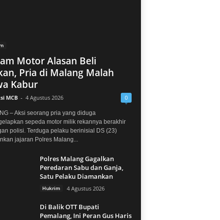
im
jam Motor Alasan Beli
an, Pria di Malang Malah
a Kabur
si MCB
-
4 Agustus 2026
0
G – Aksi seorang pria yang diduga
elapkan sepeda motor milik rekannya berakhir
gan polisi. Terduga pelaku berinisial DS (23)
kan jajaran Polres Malang...
Polres Malang Gagalkan
Peredaran Sabu dan Ganja,
Satu Pelaku Diamankan
Hukrim
4 Agustus 2026
Di Balik OTT Bupati
Pemalang, Ini Peran Gus Haris