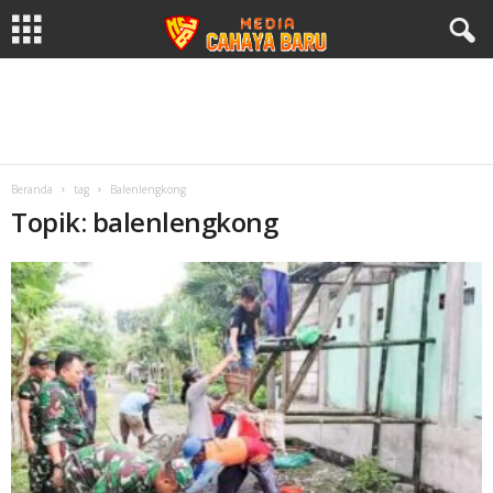
Beranda
tag
Balenlengkong
Topik: balenlengkong