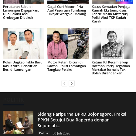
Peredaran Sabu di
Gagal Curi Motor, Pria
Kasus Kematian Penjaga
Lamongan Digagalkan,
Asal Pasuruan Tumbang
Rumah Eks Jampidsus
Dua Pelaku Asal
Dikejar Warga di Malang
Febrie Masih Misterius,
Grobogan Dibekuk
Polisi Akui TKP Sudah
Rusak
Polisi Ungkap Fakta Baru
Motor Petani Dicuri di
Ketum PJI Kecam Sikap
Kasus Viral Pencurian
Sawah, Polisi Lamongan
Hotman Paris, Tegaskan
Besi di Lamongan
Tangkap Pelaku
Martabat Jurnalis Tak
Boleh Direndahkan
POLITIK
Sidang Paripurna DPRD Bojonegoro, Fraksi
PPKN Setujui Dua Raperda dengan
Sejumlah...
Politik
30 Juli 2026