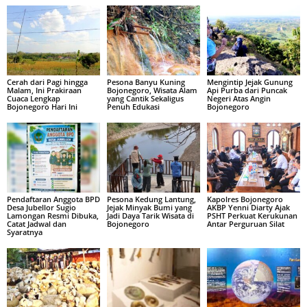
Cerah dari Pagi hingga
Pesona Banyu Kuning
Mengintip Jejak Gunung
Malam, Ini Prakiraan
Bojonegoro, Wisata Alam
Api Purba dari Puncak
Cuaca Lengkap
yang Cantik Sekaligus
Negeri Atas Angin
Bojonegoro Hari Ini
Penuh Edukasi
Bojonegoro
Pendaftaran Anggota BPD
Pesona Kedung Lantung,
Kapolres Bojonegoro
Desa Jubellor Sugio
Jejak Minyak Bumi yang
AKBP Yenni Diarty Ajak
Lamongan Resmi Dibuka,
Jadi Daya Tarik Wisata di
PSHT Perkuat Kerukunan
Catat Jadwal dan
Bojonegoro
Antar Perguruan Silat
Syaratnya