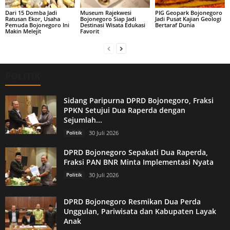
Dari 15 Domba Jadi
Museum Rajekwesi
PIG Geopark Bojonegoro
Ratusan Ekor, Usaha
Bojonegoro Siap Jadi
Jadi Pusat Kajian Geologi
Pemuda Bojonegoro Ini
Destinasi Wisata Edukasi
Bertaraf Dunia
Makin Melejit
Favorit
POLITIK
Sidang Paripurna DPRD Bojonegoro, Fraksi
PPKN Setujui Dua Raperda dengan
Sejumlah...
Politik
30 Juli 2026
DPRD Bojonegoro Sepakati Dua Raperda,
Fraksi PAN BNR Minta Implementasi Nyata
Politik
30 Juli 2026
DPRD Bojonegoro Resmikan Dua Perda
Unggulan, Pariwisata dan Kabupaten Layak
Anak