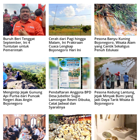
Buruh Beri Tenggat
Cerah dari Pagi hingga
Pesona Banyu Kuning
September, Ini 4
Malam, Ini Prakiraan
Bojonegoro, Wisata Alam
Tuntutan untuk
Cuaca Lengkap
yang Cantik Sekaligus
Pemerintah
Bojonegoro Hari Ini
Penuh Edukasi
Mengintip Jejak Gunung
Pendaftaran Anggota BPD
Pesona Kedung Lantung,
Api Purba dari Puncak
Desa Jubellor Sugio
Jejak Minyak Bumi yang
Negeri Atas Angin
Lamongan Resmi Dibuka,
Jadi Daya Tarik Wisata di
Bojonegoro
Catat Jadwal dan
Bojonegoro
Syaratnya