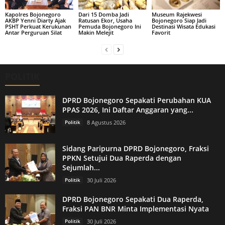
Kapolres Bojonegoro
Dari 15 Domba Jadi
Museum Rajekwesi
AKBP Yenni Diarty Ajak
Ratusan Ekor, Usaha
Bojonegoro Siap Jadi
PSHT Perkuat Kerukunan
Pemuda Bojonegoro Ini
Destinasi Wisata Edukasi
Antar Perguruan Silat
Makin Melejit
Favorit
POLITIK
DPRD Bojonegoro Sepakati Perubahan KUA
PPAS 2026, Ini Daftar Anggaran yang...
Politik
8 Agustus 2026
Sidang Paripurna DPRD Bojonegoro, Fraksi
PPKN Setujui Dua Raperda dengan
Sejumlah...
Politik
30 Juli 2026
DPRD Bojonegoro Sepakati Dua Raperda,
Fraksi PAN BNR Minta Implementasi Nyata
Politik
30 Juli 2026