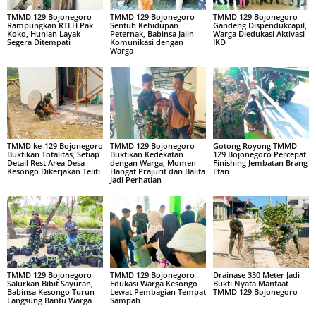
TMMD 129 Bojonegoro
TMMD 129 Bojonegoro
TMMD 129 Bojonegoro
Rampungkan RTLH Pak
Sentuh Kehidupan
Gandeng Dispendukcapil,
Koko, Hunian Layak
Peternak, Babinsa Jalin
Warga Diedukasi Aktivasi
Segera Ditempati
Komunikasi dengan
IKD
Warga
TMMD ke-129 Bojonegoro
TMMD 129 Bojonegoro
Gotong Royong TMMD
Buktikan Totalitas, Setiap
Buktikan Kedekatan
129 Bojonegoro Percepat
Detail Rest Area Desa
dengan Warga, Momen
Finishing Jembatan Brang
Kesongo Dikerjakan Teliti
Hangat Prajurit dan Balita
Etan
Jadi Perhatian
TMMD 129 Bojonegoro
TMMD 129 Bojonegoro
Drainase 330 Meter Jadi
Salurkan Bibit Sayuran,
Edukasi Warga Kesongo
Bukti Nyata Manfaat
Babinsa Kesongo Turun
Lewat Pembagian Tempat
TMMD 129 Bojonegoro
Langsung Bantu Warga
Sampah