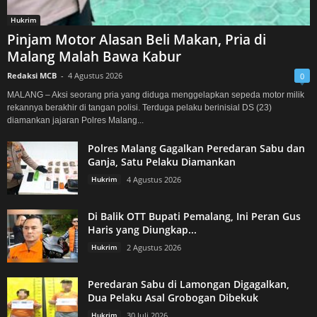
Hukrim
Pinjam Motor Alasan Beli Makan, Pria di
Malang Malah Bawa Kabur
Redaksi MCB
-
4 Agustus 2026
0
MALANG – Aksi seorang pria yang diduga menggelapkan sepeda motor milik
rekannya berakhir di tangan polisi. Terduga pelaku berinisial DS (23)
diamankan jajaran Polres Malang...
Polres Malang Gagalkan Peredaran Sabu dan
Ganja, Satu Pelaku Diamankan
Hukrim
4 Agustus 2026
Di Balik OTT Bupati Pemalang, Ini Peran Gus
Haris yang Diungkap...
Hukrim
2 Agustus 2026
Peredaran Sabu di Lamongan Digagalkan,
Dua Pelaku Asal Grobogan Dibekuk
Hukrim
30 Juli 2026