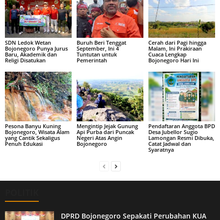
SDN Ledok Wetan
Buruh Beri Tenggat
Cerah dari Pagi hingga
Bojonegoro Punya Jurus
September, Ini 4
Malam, Ini Prakiraan
Baru, Akademik dan
Tuntutan untuk
Cuaca Lengkap
Religi Disatukan
Pemerintah
Bojonegoro Hari Ini
Pesona Banyu Kuning
Mengintip Jejak Gunung
Pendaftaran Anggota BPD
Bojonegoro, Wisata Alam
Api Purba dari Puncak
Desa Jubellor Sugio
yang Cantik Sekaligus
Negeri Atas Angin
Lamongan Resmi Dibuka,
Penuh Edukasi
Bojonegoro
Catat Jadwal dan
Syaratnya
POLITIK
DPRD Bojonegoro Sepakati Perubahan KUA