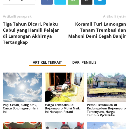
Artikulli paraprak
Artikulli tjetër
Tiga Tahun Dicari, Pelaku
Koramil Turi Lamongan
Cabul yang Hamili Pelajar
Tanam Trembesi dan
di Lamongan Akhirnya
Mahoni Demi Cegah Banjir
Tertangkap
ARTIKEL TERKAIT
DARI PENULIS
Pagi Cerah, Siang 32°C,
Harga Tembakau di
Petani Tembakau di
Cuaca Bojonegoro Hari
Bojonegoro Mulai Naik,
Kedungadem Bojonegoro
Ini
Ini Harapan Petani
Tersenyum, Harga
Tembus Rp39 Ribu