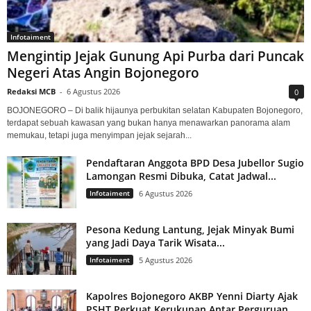
Infotaiment
Mengintip Jejak Gunung Api Purba dari Puncak
Negeri Atas Angin Bojonegoro
Redaksi MCB
-
6 Agustus 2026
0
BOJONEGORO – Di balik hijaunya perbukitan selatan Kabupaten Bojonegoro,
terdapat sebuah kawasan yang bukan hanya menawarkan panorama alam
memukau, tetapi juga menyimpan jejak sejarah...
Pendaftaran Anggota BPD Desa Jubellor Sugio
Lamongan Resmi Dibuka, Catat Jadwal...
Infotaiment
6 Agustus 2026
Pesona Kedung Lantung, Jejak Minyak Bumi
yang Jadi Daya Tarik Wisata...
Infotaiment
5 Agustus 2026
Kapolres Bojonegoro AKBP Yenni Diarty Ajak
PSHT Perkuat Kerukunan Antar Perguruan...