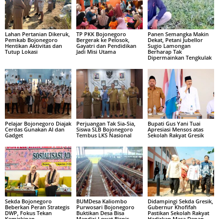
Lahan Pertanian Dikeruk,
TP PKK Bojonegoro
Panen Semangka Makin
Pemkab Bojonegoro
Bergerak ke Pelosok,
Dekat, Petani Jubellor
Hentikan Aktivitas dan
Gayatri dan Pendidikan
Sugio Lamongan
Tutup Lokasi
Jadi Misi Utama
Berharap Tak
Dipermainkan Tengkulak
Pelajar Bojonegoro Diajak
Perjuangan Tak Sia-Sia,
Bupati Gus Yani Tuai
Cerdas Gunakan AI dan
Siswa SLB Bojonegoro
Apresiasi Mensos atas
Gadget
Tembus LKS Nasional
Sekolah Rakyat Gresik
Sekda Bojonegoro
BUMDesa Kaliombo
Didampingi Sekda Gresik,
Beberkan Peran Strategis
Purwosari Bojonegoro
Gubernur Khofifah
DWP, Fokus Tekan
Buktikan Desa Bisa
Pastikan Sekolah Rakyat
Kemiskinan
Mandiri Lewat Bisnis
Hadirkan Masa Depan