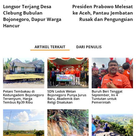
Longsor Terjang Desa
Presiden Prabowo Melesat
Clebung Bubulan
ke Aceh, Pantau Jembatan
Bojonegoro, Dapur Warga
Rusak dan Pengungsian
Hancur
ARTIKEL TERKAIT
DARI PENULIS
Petani Tembakau di
SDN Ledok Wetan
Buruh Beri Tenggat
Kedungadem Bojonegoro
Bojonegoro Punya Jurus
September, Ini 4
Tersenyum, Harga
Baru, Akademik dan
Tuntutan untuk
Tembus Rp39 Ribu
Religi Disatukan
Pemerintah