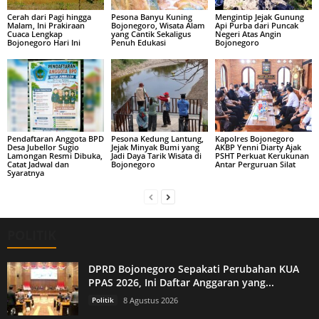
Cerah dari Pagi hingga
Pesona Banyu Kuning
Mengintip Jejak Gunung
Malam, Ini Prakiraan
Bojonegoro, Wisata Alam
Api Purba dari Puncak
Cuaca Lengkap
yang Cantik Sekaligus
Negeri Atas Angin
Bojonegoro Hari Ini
Penuh Edukasi
Bojonegoro
Pendaftaran Anggota BPD
Pesona Kedung Lantung,
Kapolres Bojonegoro
Desa Jubellor Sugio
Jejak Minyak Bumi yang
AKBP Yenni Diarty Ajak
Lamongan Resmi Dibuka,
Jadi Daya Tarik Wisata di
PSHT Perkuat Kerukunan
Catat Jadwal dan
Bojonegoro
Antar Perguruan Silat
Syaratnya
POLITIK
DPRD Bojonegoro Sepakati Perubahan KUA
PPAS 2026, Ini Daftar Anggaran yang...
Politik
8 Agustus 2026