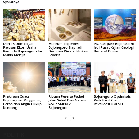
Syaratnya
Dari 15 Domba Jadi
Museum Rajekwesi
PIG Geopark Bojonegoro
Ratusan Ekor, Usaha
Bojonegoro Siap Jadi
Jadi Pusat Kajian Geologi
Pemuda Bojonegoro Ini
Destinasi Wisata Edukasi
Bertaraf Dunia
Makin Melejit
Favorit
Prakiraan Cuaca
Ribuan Peserta Padati
Bojonegoro Optimistis
Bojonegoro Minggu Ini,
Jalan Sehat Dies Natalis
Raih Hasil Positif
Cerah dan Angin Cukup
ke-67 SMPN 2
Revalidasi UNESCO
Kencang
Bojonegoro
POLITIK