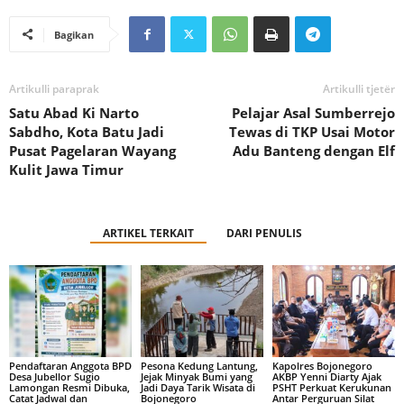
Bagikan
Artikulli paraprak
Artikulli tjetër
Satu Abad Ki Narto
Pelajar Asal Sumberrejo
Sabdho, Kota Batu Jadi
Tewas di TKP Usai Motor
Pusat Pagelaran Wayang
Adu Banteng dengan Elf
Kulit Jawa Timur
ARTIKEL TERKAIT
DARI PENULIS
Pendaftaran Anggota BPD
Pesona Kedung Lantung,
Kapolres Bojonegoro
Desa Jubellor Sugio
Jejak Minyak Bumi yang
AKBP Yenni Diarty Ajak
Lamongan Resmi Dibuka,
Jadi Daya Tarik Wisata di
PSHT Perkuat Kerukunan
Catat Jadwal dan
Bojonegoro
Antar Perguruan Silat