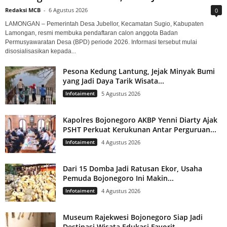
Redaksi MCB
-
6 Agustus 2026
0
LAMONGAN – Pemerintah Desa Jubellor, Kecamatan Sugio, Kabupaten
Lamongan, resmi membuka pendaftaran calon anggota Badan
Permusyawaratan Desa (BPD) periode 2026. Informasi tersebut mulai
disosialisasikan kepada...
Pesona Kedung Lantung, Jejak Minyak Bumi
yang Jadi Daya Tarik Wisata...
Infotaiment
5 Agustus 2026
Kapolres Bojonegoro AKBP Yenni Diarty Ajak
PSHT Perkuat Kerukunan Antar Perguruan...
Infotaiment
4 Agustus 2026
Dari 15 Domba Jadi Ratusan Ekor, Usaha
Pemuda Bojonegoro Ini Makin...
Infotaiment
4 Agustus 2026
Museum Rajekwesi Bojonegoro Siap Jadi
Destinasi Wisata Edukasi Favorit