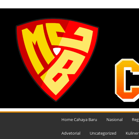
JUMAT, AGUSTUS 7, 2026
M
e
Home Cahaya Baru
Nasional
Reg
d
i
Advetorial
Uncategorized
Kuliner
a