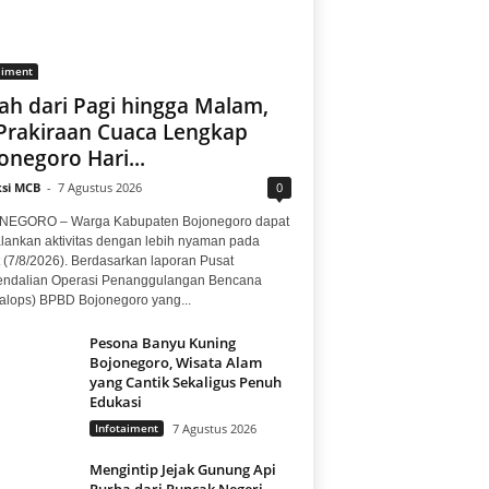
aiment
ah dari Pagi hingga Malam,
 Prakiraan Cuaca Lengkap
onegoro Hari...
si MCB
-
7 Agustus 2026
0
EGORO – Warga Kabupaten Bojonegoro dapat
lankan aktivitas dengan lebih nyaman pada
 (7/8/2026). Berdasarkan laporan Pusat
ndalian Operasi Penanggulangan Bencana
alops) BPBD Bojonegoro yang...
Pesona Banyu Kuning
Bojonegoro, Wisata Alam
yang Cantik Sekaligus Penuh
Edukasi
Infotaiment
7 Agustus 2026
Mengintip Jejak Gunung Api
Purba dari Puncak Negeri