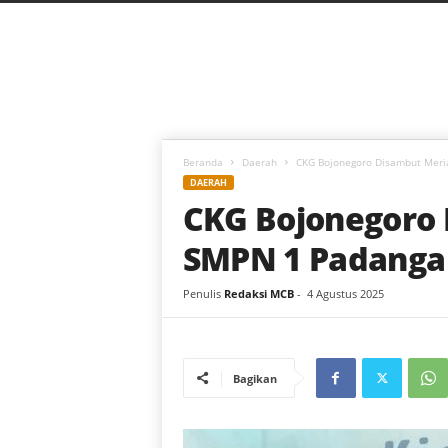
C
a
h
a
y
a
B
a
Beranda
Daerah
CKG Bojonegoro Disambut Meri
r
DAERAH
u
CKG Bojonegoro 
SMPN 1 Padanga
Penulis
Redaksi MCB
-
4 Agustus 2025
Bagikan