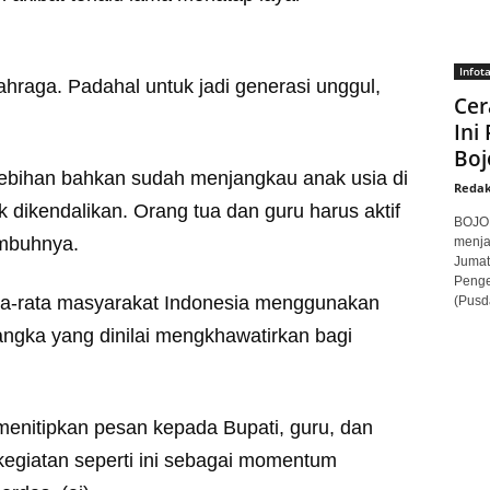
Infot
hraga. Padahal untuk jadi generasi unggul,
Cer
Ini
Boj
ebihan bahkan sudah menjangkau anak usia di
Redak
k dikendalikan. Orang tua dan guru harus aktif
BOJON
mbuhnya.
menja
Jumat
Penge
ta-rata masyarakat Indonesia menggunakan
(Pusd
 angka yang dinilai mengkhawatirkan bagi
 menitipkan pesan kepada Bupati, guru, dan
kegiatan seperti ini sebagai momentum