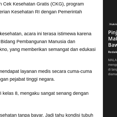
an Cek Kesehatan Gratis (CKG), program
terian Kesehatan RI dengan Pemerintah
Hukr
Pin
esehatan, acara ini terasa istimewa karena
Mak
tor Bidang Pembangunan Manusia dan
Baw
kno, yang memberikan semangat dan edukasi
Redak
MALAN
mengg
di tan
 mendapat layanan medis secara cuma-cuma
diaman
gan pejabat tinggi negara.
wi kelas 8, mengaku sangat senang dengan
ehatan tanpa bayar. Jadi tahu kondisi tubuh