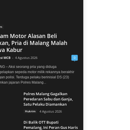
im
jam Motor Alasan Beli
an, Pria di Malang Malah
a Kabur
si MCB
-
4 Agustus 2026
0
G – Aksi seorang pria yang diduga
elapkan sepeda motor milik rekannya berakhir
gan polisi. Terduga pelaku berinisial DS (23)
kan jajaran Polres Malang...
Polres Malang Gagalkan
Peredaran Sabu dan Ganja,
Satu Pelaku Diamankan
Hukrim
4 Agustus 2026
Di Balik OTT Bupati
Pemalang, Ini Peran Gus Haris