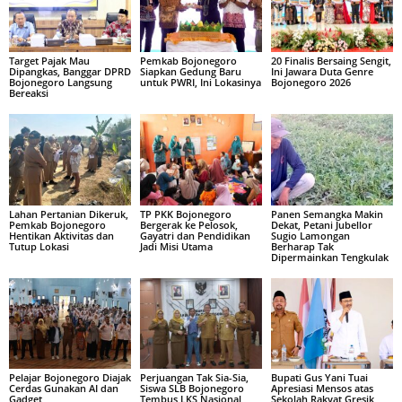
Target Pajak Mau
Pemkab Bojonegoro
20 Finalis Bersaing Sengit,
Dipangkas, Banggar DPRD
Siapkan Gedung Baru
Ini Jawara Duta Genre
Bojonegoro Langsung
untuk PWRI, Ini Lokasinya
Bojonegoro 2026
Bereaksi
Lahan Pertanian Dikeruk,
TP PKK Bojonegoro
Panen Semangka Makin
Pemkab Bojonegoro
Bergerak ke Pelosok,
Dekat, Petani Jubellor
Hentikan Aktivitas dan
Gayatri dan Pendidikan
Sugio Lamongan
Tutup Lokasi
Jadi Misi Utama
Berharap Tak
Dipermainkan Tengkulak
Pelajar Bojonegoro Diajak
Perjuangan Tak Sia-Sia,
Bupati Gus Yani Tuai
Cerdas Gunakan AI dan
Siswa SLB Bojonegoro
Apresiasi Mensos atas
Gadget
Tembus LKS Nasional
Sekolah Rakyat Gresik