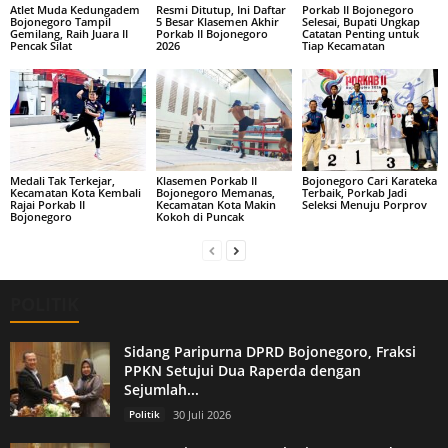
Atlet Muda Kedungadem
Resmi Ditutup, Ini Daftar
Porkab II Bojonegoro
Bojonegoro Tampil
5 Besar Klasemen Akhir
Selesai, Bupati Ungkap
Gemilang, Raih Juara II
Porkab II Bojonegoro
Catatan Penting untuk
Pencak Silat
2026
Tiap Kecamatan
Medali Tak Terkejar,
Klasemen Porkab II
Bojonegoro Cari Karateka
Kecamatan Kota Kembali
Bojonegoro Memanas,
Terbaik, Porkab Jadi
Rajai Porkab II
Kecamatan Kota Makin
Seleksi Menuju Porprov
Bojonegoro
Kokoh di Puncak
POLITIK
Sidang Paripurna DPRD Bojonegoro, Fraksi
PPKN Setujui Dua Raperda dengan
Sejumlah...
Politik
30 Juli 2026