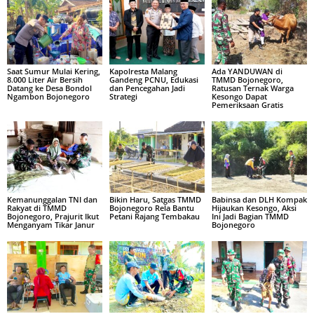
Saat Sumur Mulai Kering,
Kapolresta Malang
Ada YANDUWAN di
8.000 Liter Air Bersih
Gandeng PCNU, Edukasi
TMMD Bojonegoro,
Datang ke Desa Bondol
dan Pencegahan Jadi
Ratusan Ternak Warga
Ngambon Bojonegoro
Strategi
Kesongo Dapat
Pemeriksaan Gratis
Kemanunggalan TNI dan
Bikin Haru, Satgas TMMD
Babinsa dan DLH Kompak
Rakyat di TMMD
Bojonegoro Rela Bantu
Hijaukan Kesongo, Aksi
Bojonegoro, Prajurit Ikut
Petani Rajang Tembakau
Ini Jadi Bagian TMMD
Menganyam Tikar Janur
Bojonegoro