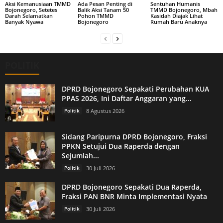
Aksi Kemanusiaan TMMD
Ada Pesan Penting di
Sentuhan Humanis
Bojonegoro, Setetes
Balik Aksi Tanam 50
TMMD Bojonegoro, Mbah
Darah Selamatkan
Pohon TMMD
Kasidah Diajak Lihat
Banyak Nyawa
Bojonegoro
Rumah Baru Anaknya
POLITIK
DPRD Bojonegoro Sepakati Perubahan KUA
PPAS 2026, Ini Daftar Anggaran yang...
Politik
8 Agustus 2026
Sidang Paripurna DPRD Bojonegoro, Fraksi
PPKN Setujui Dua Raperda dengan
Sejumlah...
Politik
30 Juli 2026
DPRD Bojonegoro Sepakati Dua Raperda,
Fraksi PAN BNR Minta Implementasi Nyata
Politik
30 Juli 2026