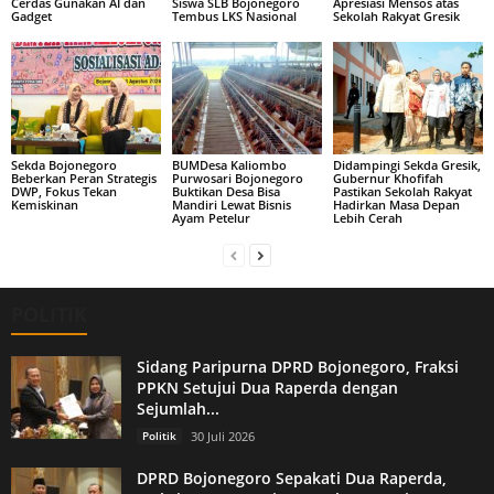
Cerdas Gunakan AI dan
Siswa SLB Bojonegoro
Apresiasi Mensos atas
Gadget
Tembus LKS Nasional
Sekolah Rakyat Gresik
Sekda Bojonegoro
BUMDesa Kaliombo
Didampingi Sekda Gresik,
Beberkan Peran Strategis
Purwosari Bojonegoro
Gubernur Khofifah
DWP, Fokus Tekan
Buktikan Desa Bisa
Pastikan Sekolah Rakyat
Kemiskinan
Mandiri Lewat Bisnis
Hadirkan Masa Depan
Ayam Petelur
Lebih Cerah
POLITIK
Sidang Paripurna DPRD Bojonegoro, Fraksi
PPKN Setujui Dua Raperda dengan
Sejumlah...
Politik
30 Juli 2026
DPRD Bojonegoro Sepakati Dua Raperda,