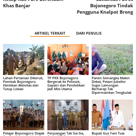
Khas Banjar
Bojonegoro Tindak
Pengguna Knalpot Brong
ARTIKEL TERKAIT
DARI PENULIS
Lahan Pertanian Dikeruk,
TP PKK Bojonegoro
Panen Semangka Makin
Pemkab Bojonegoro
Bergerak ke Pelosok,
Dekat, Petani Jubellor
Hentikan Aktivitas dan
Gayatri dan Pendidikan
Sugio Lamongan
Tutup Lokasi
Jadi Misi Utama
Berharap Tak
Dipermainkan Tengkulak
Pelajar Bojonegoro Diajak
Perjuangan Tak Sia-Sia,
Bupati Gus Yani Tuai