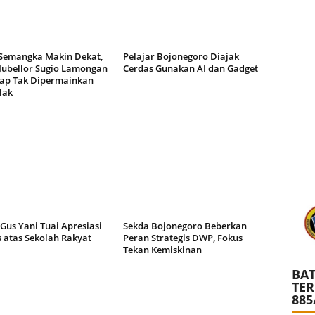
Semangka Makin Dekat,
Pelajar Bojonegoro Diajak
 Jubellor Sugio Lamongan
Cerdas Gunakan AI dan Gadget
ap Tak Dipermainkan
lak
Gus Yani Tuai Apresiasi
Sekda Bojonegoro Beberkan
 atas Sekolah Rakyat
Peran Strategis DWP, Fokus
Tekan Kemiskinan
BAT
TE
885