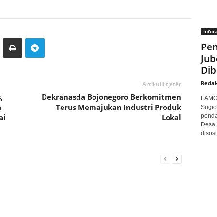
Infot
Pen
Jub
Dib
Redak
Artikulli tjetër
,
Dekranasda Bojonegoro Berkomitmen
LAMON
a
Terus Memajukan Industri Produk
Sugio
ai
Lokal
penda
Desa 
disosi