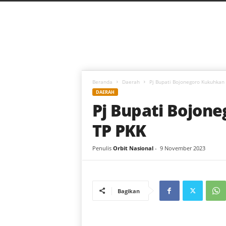
C
a
h
a
y
a
B
a
Beranda
Daerah
Pj Bupati Bojonegoro Kukuhkan
r
DAERAH
u
Pj Bupati Bojon
TP PKK
Penulis
Orbit Nasional
-
9 November 2023
Bagikan