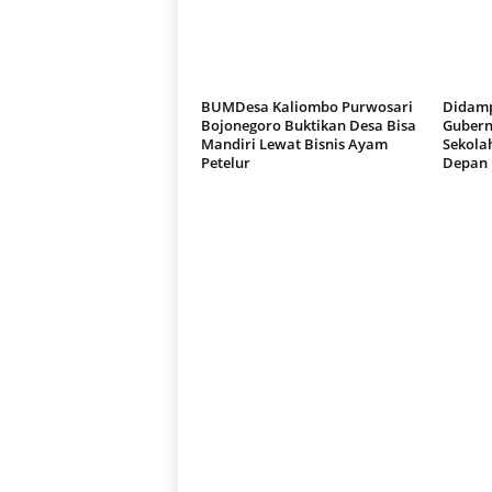
BUMDesa Kaliombo Purwosari
Didamp
Bojonegoro Buktikan Desa Bisa
Gubern
Mandiri Lewat Bisnis Ayam
Sekola
Petelur
Depan 