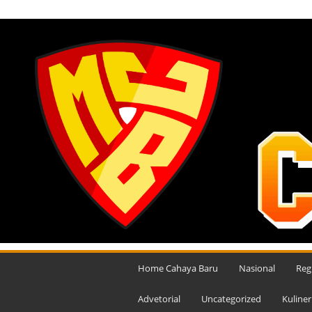
KAMIS, AGUSTUS 6, 2026
M
e
Home Cahaya Baru
Nasional
Reg
d
i
Advetorial
Uncategorized
Kuliner
a