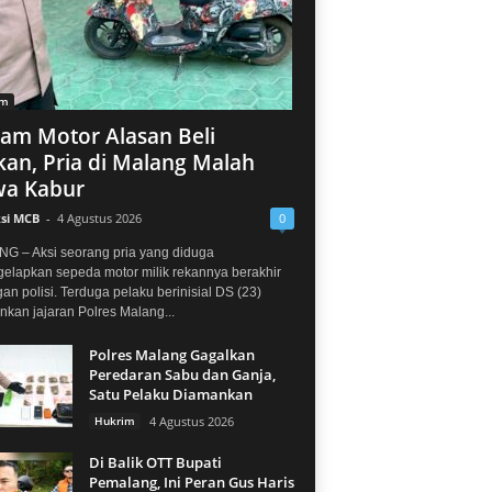
im
jam Motor Alasan Beli
an, Pria di Malang Malah
a Kabur
si MCB
-
4 Agustus 2026
0
G – Aksi seorang pria yang diduga
elapkan sepeda motor milik rekannya berakhir
gan polisi. Terduga pelaku berinisial DS (23)
kan jajaran Polres Malang...
Polres Malang Gagalkan
Peredaran Sabu dan Ganja,
Satu Pelaku Diamankan
Hukrim
4 Agustus 2026
Di Balik OTT Bupati
Pemalang, Ini Peran Gus Haris