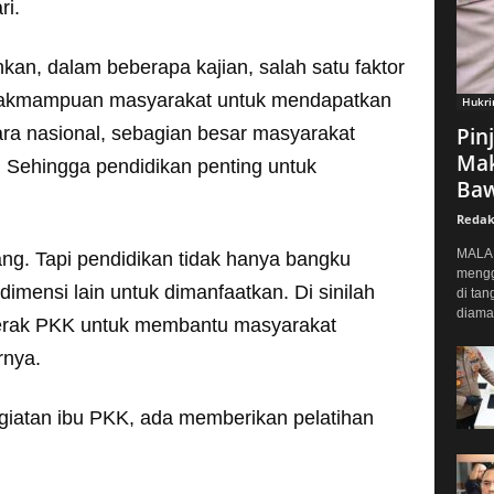
ri.
kan, dalam beberapa kajian, salah satu faktor
idakmampuan masyarakat untuk mendapatkan
Hukr
ara nasional, sebagian besar masyarakat
Pin
Mak
. Sehingga pendidikan penting untuk
Baw
Redak
MALAN
g. Tapi pendidikan tidak hanya bangku
mengg
imensi lain untuk dimanfaatkan. Di sinilah
di tan
diaman
erak PKK untuk membantu masyarakat
rnya.
giatan ibu PKK, ada memberikan pelatihan