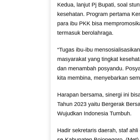
Kedua, lanjut Pj Bupati, soal stu
kesehatan. Program pertama Kem
para ibu PKK bisa mempromosika
termasuk berolahraga.
“Tugas ibu-ibu mensosialisasika
masyarakat yang tingkat kesehata
dan menambah posyandu. Posyand
kita membina, menyebarkan sema
Harapan bersama, sinergi ini bi
Tahun 2023 yaitu Bergerak Bers
Wujudkan Indonesia Tumbuh.
Hadir sekretaris daerah, staf ah
se-Kabupaten Bojonegoro. (Met)