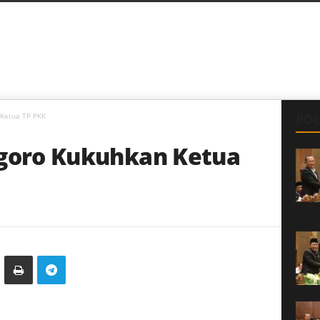
 Ketua TP PKK
POL
egoro Kukuhkan Ketua