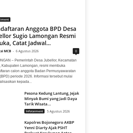
aiment
daftaran Anggota BPD Desa
ellor Sugio Lamongan Resmi
uka, Catat Jadwal...
si MCB
-
6 Agustus 2026
0
GAN – Pemerintah Desa Jubellor, Kecamatan
, Kabupaten Lamongan, resmi membuka
ftaran calon anggota Badan Permusyawaratan
(BPD) periode 2026. Informasi tersebut mulai
alisasikan kepada...
Pesona Kedung Lantung, Jejak
Minyak Bumi yang Jadi Daya
Tarik Wisata...
Infotaiment
5 Agustus 2026
Kapolres Bojonegoro AKBP
Yenni Diarty Ajak PSHT
Perkuat Kerukunan Antar