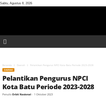
Sabtu, Agustus 8, 2026
M
e
d
i
a
C
a
h
a
y
a
B
Beranda
Daerah
Pelantikan Pengurus NPCI Kota Batu Periode 2023-2028
a
DAERAH
r
Pelantikan Pengurus NPCI
u
Kota Batu Periode 2023-2028
Penulis
Orbit Nasional
-
1 Oktober 2023