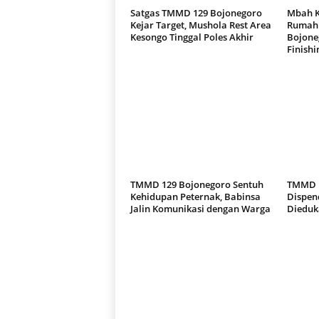
Satgas TMMD 129 Bojonegoro
Mbah K
Kejar Target, Mushola Rest Area
Rumah 
Kesongo Tinggal Poles Akhir
Bojone
Finishi
TMMD 129 Bojonegoro Sentuh
TMMD 1
Kehidupan Peternak, Babinsa
Dispen
Jalin Komunikasi dengan Warga
Dieduka