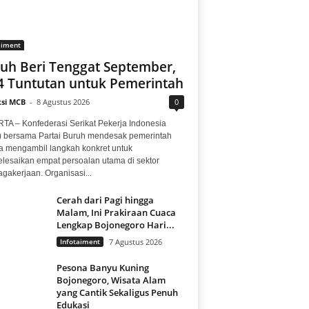
aiment
uh Beri Tenggat September,
 4 Tuntutan untuk Pemerintah
si MCB
-
8 Agustus 2026
0
TA – Konfederasi Serikat Pekerja Indonesia
) bersama Partai Buruh mendesak pemerintah
a mengambil langkah konkret untuk
lesaikan empat persoalan utama di sektor
gakerjaan. Organisasi...
Cerah dari Pagi hingga
Malam, Ini Prakiraan Cuaca
Lengkap Bojonegoro Hari...
Infotaiment
7 Agustus 2026
Pesona Banyu Kuning
Bojonegoro, Wisata Alam
yang Cantik Sekaligus Penuh
Edukasi