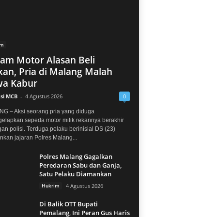
im
jam Motor Alasan Beli
an, Pria di Malang Malah
a Kabur
si MCB
-
4 Agustus 2026
0
G – Aksi seorang pria yang diduga
elapkan sepeda motor milik rekannya berakhir
gan polisi. Terduga pelaku berinisial DS (23)
kan jajaran Polres Malang...
Polres Malang Gagalkan
Peredaran Sabu dan Ganja,
Satu Pelaku Diamankan
Hukrim
4 Agustus 2026
Di Balik OTT Bupati
Pemalang, Ini Peran Gus Haris