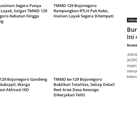
asiman Segera Punya
TMMD 129 Bojonegoro
Layak, Satgas TMMD 129
Rampungkan RTLH Pak Koko,
goro Kebutan hingga
Hunian Layak Segera Ditempati
Infot
ng
Bur
Ini
Redak
JAKAR
(KSPI
seger
menye
ketena
29 Bojonegoro Gandeng
TMMD ke-129 Bojonegoro
dukcapil, Warga
Buktikan Totalitas, Setiap Detail
si Aktivasi IKD
Rest Area Desa Kesongo
Dikerjakan Teliti