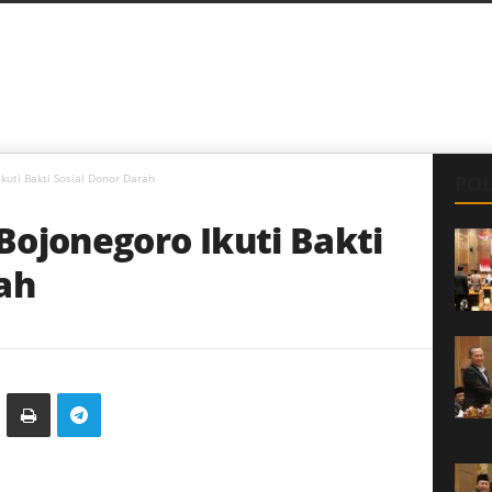
kuti Bakti Sosial Donor Darah
POL
Bojonegoro Ikuti Bakti
ah