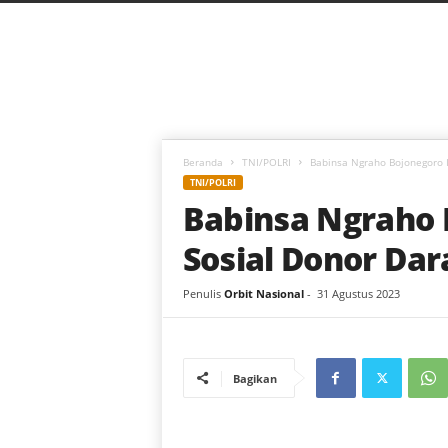
C
a
h
a
y
a
B
a
Beranda
TNI/POLRI
Babinsa Ngraho Bojonegoro I
r
TNI/POLRI
u
Babinsa Ngraho 
Sosial Donor Dar
Penulis
Orbit Nasional
-
31 Agustus 2023
Bagikan