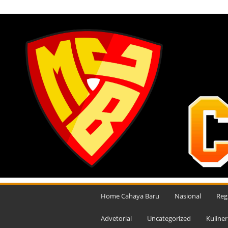
SABTU, AGUSTUS 8, 2026
M
e
Home Cahaya Baru
Nasional
Reg
d
i
Advetorial
Uncategorized
Kuliner
a