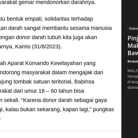
arakat gemar mendonorkan darahnya.
tu bentuk empati, solidaritas terhadap
kan darah sangat membantu sesama manusia
Hukr
engan donor darah tubuh kita juga akan
Pin
Mak
arnya, Kamis (31/8/2023).
Baw
Redak
ah Aparat Komando Kewilayahan yang
MALAN
endorong masyarakat dalam mengajak dan
mengg
ung tombak satuan teritorial, Babinsa
di tan
diaman
kat dari umur 18 – 60 tahun bisa
n sekali. “Karena donor darah sebagai gaya
gi, kalau bukan sekarang, kapan lagi,” pungkas
)