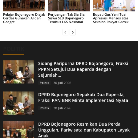
Pelajar Bojonegoro Diajak
Perjuangan Tak Sia-Sia,
Bupati Gus Yani Tuai
Cerdas Gunakan AI dan
Siswa SLB Bojonegoro
Apresiasi Mensos atas
Gadget
Tembus LKS Nasional
Sekolah Rakyat Gresik
POLITIK
Sidang Paripurna DPRD Bojonegoro, Fraksi
PPKN Setujui Dua Raperda dengan
Sejumlah...
Politik
30 Juli 2026
DPRD Bojonegoro Sepakati Dua Raperda,
Fraksi PAN BNR Minta Implementasi Nyata
Politik
30 Juli 2026
DPRD Bojonegoro Resmikan Dua Perda
Unggulan, Pariwisata dan Kabupaten Layak
Anak