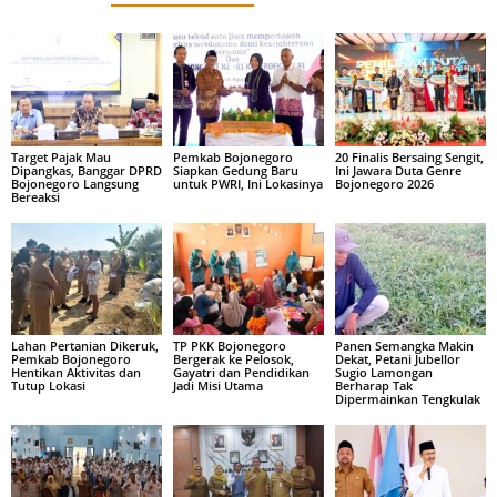
Target Pajak Mau
Pemkab Bojonegoro
20 Finalis Bersaing Sengit,
Dipangkas, Banggar DPRD
Siapkan Gedung Baru
Ini Jawara Duta Genre
Bojonegoro Langsung
untuk PWRI, Ini Lokasinya
Bojonegoro 2026
Bereaksi
Lahan Pertanian Dikeruk,
TP PKK Bojonegoro
Panen Semangka Makin
Pemkab Bojonegoro
Bergerak ke Pelosok,
Dekat, Petani Jubellor
Hentikan Aktivitas dan
Gayatri dan Pendidikan
Sugio Lamongan
Tutup Lokasi
Jadi Misi Utama
Berharap Tak
Dipermainkan Tengkulak