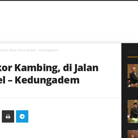
i Jalan Sehat Desa Duwel – Kedungadem
POL
or Kambing, di Jalan
el – Kedungadem