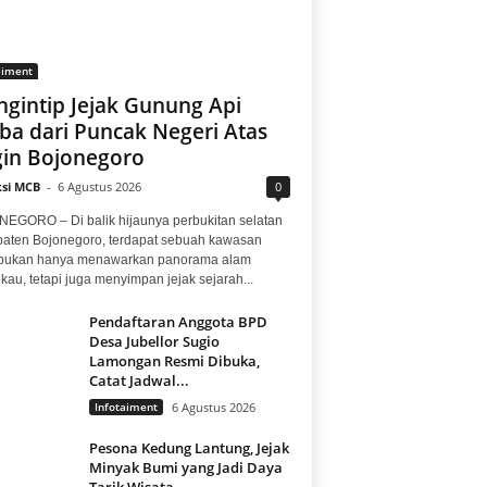
aiment
gintip Jejak Gunung Api
ba dari Puncak Negeri Atas
in Bojonegoro
si MCB
-
6 Agustus 2026
0
EGORO – Di balik hijaunya perbukitan selatan
aten Bojonegoro, terdapat sebuah kawasan
bukan hanya menawarkan panorama alam
au, tetapi juga menyimpan jejak sejarah...
Pendaftaran Anggota BPD
Desa Jubellor Sugio
Lamongan Resmi Dibuka,
Catat Jadwal...
Infotaiment
6 Agustus 2026
Pesona Kedung Lantung, Jejak
Minyak Bumi yang Jadi Daya
Tarik Wisata...