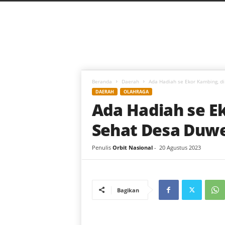
C
a
h
a
y
a
B
a
Beranda
Daerah
Ada Hadiah se Ekor Kambing, d
r
DAERAH
OLAHRAGA
u
Ada Hadiah se Ek
Sehat Desa Duw
Penulis
Orbit Nasional
-
20 Agustus 2023
Bagikan