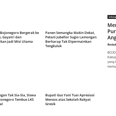
Infot
Men
Pur
 Bojonegoro Bergerak ke
Panen Semangka Makin Dekat,
Ang
, Gayatri dan
Petani Jubellor Sugio Lamongan
ikan Jadi Misi Utama
Berharap Tak Dipermainkan
Redak
Tengkulak
BOJON
Kabup
yang 
memuk
gan Tak Sia-Sia, Siswa
Bupati Gus Yani Tuai Apresiasi
jonegoro Tembus LKS
Mensos atas Sekolah Rakyat
al
Gresik