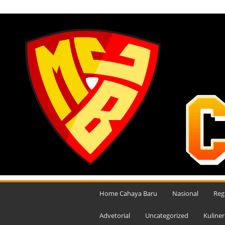
JUMAT, AGUSTUS 7, 2026
M
e
Home Cahaya Baru
Nasional
Reg
d
i
Advetorial
Uncategorized
Kuliner
a