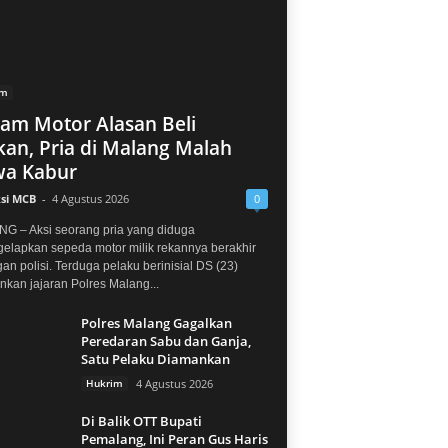
im
jam Motor Alasan Beli
an, Pria di Malang Malah
a Kabur
si MCB
-
4 Agustus 2026
0
G – Aksi seorang pria yang diduga
elapkan sepeda motor milik rekannya berakhir
gan polisi. Terduga pelaku berinisial DS (23)
kan jajaran Polres Malang...
Polres Malang Gagalkan
Peredaran Sabu dan Ganja,
Satu Pelaku Diamankan
Hukrim
4 Agustus 2026
Di Balik OTT Bupati
Pemalang, Ini Peran Gus Haris