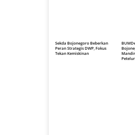
Sekda Bojonegoro Beberkan
BUMDes
Peran Strategis DWP, Fokus
Bojone
Tekan Kemiskinan
Mandir
Petelur