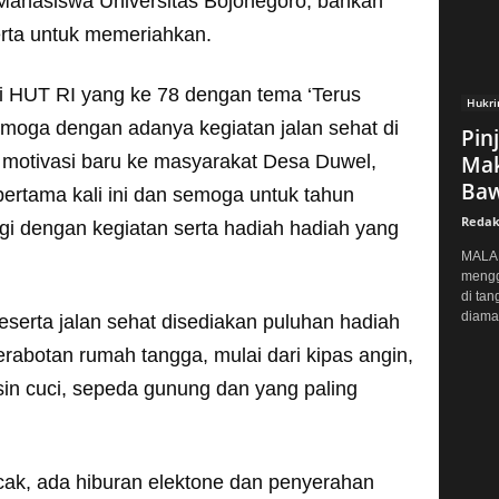
Mahasiswa Universitas Bojonegoro, bahkan
erta untuk memeriahkan.
ti HUT RI yang ke 78 dengan tema ‘Terus
Hukr
emoga dengan adanya kegiatan jalan sehat di
Pin
 motivasi baru ke masyarakat Desa Duwel,
Mak
Baw
pertama kali ini dan semoga untuk tahun
Redak
gi dengan kegiatan serta hadiah hadiah yang
MALAN
mengg
di tan
diaman
serta jalan sehat disediakan puluhan hadiah
erabotan rumah tangga, mulai dari kipas angin,
in cuci, sepeda gunung dan yang paling
ak, ada hiburan elektone dan penyerahan