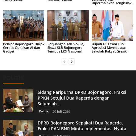
Dipermainkan Tengkulak
Pelajar Bojonegoro Diajak
Perjuangan Tak Sia-Sia,
Bupati Gus Yani Tuai
Cerdas Gunakan AI dan
Siswa SLB Bojonegoro
Apresiasi Mensos atas
Gadget
Tembus LKS Nasional
Sekolah Rakyat Gresik
POLITIK
Sidang Paripurna DPRD Bojonegoro, Fraksi
PPKN Setujui Dua Raperda dengan
Sejumlah...
Politik
30 Juli 2026
DPRD Bojonegoro Sepakati Dua Raperda,
Fraksi PAN BNR Minta Implementasi Nyata