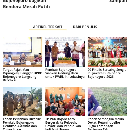
Bojonegoro bagikan
Sampah
Bendera Merah Putih
ARTIKEL TERKAIT
DARI PENULIS
Target Pajak Mau
Pemkab Bojonegoro
20 Finalis Bersaing Sengit,
Dipangkas, Banggar DPRD
Siapkan Gedung Baru
Ini Jawara Duta Genre
Bojonegoro Langsung
untuk PWRI, Ini Lokasinya
Bojonegoro 2026
Bereaksi
Lahan Pertanian Dikeruk,
TP PKK Bojonegoro
Panen Semangka Makin
Pemkab Bojonegoro
Bergerak ke Pelosok,
Dekat, Petani Jubellor
Hentikan Aktivitas dan
Gayatri dan Pendidikan
Sugio Lamongan
Tutup Lokasi
Jadi Misi Utama
Berharap Tak