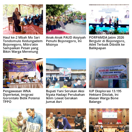
Haul ke-2 Mbah Mo Sari
Anak-Anak PAUD Aisyiyah
PORPAMDA Jatim 2026
Tondomulo Kedungadem
Penuhi Bojonegoro, Ini
Bergulir di Bojonegoro,
Bojonegoro, Mitro’atin
Misinya
Atlet Terbaik Dibidik ke
Sampaikan Pesan yang
Balikpapan
Bikin Warga Merenung
Pengawasan WNA
Bupati Yani Serukan Aksi
IUP Eksplorasi 13.195
Diperketat, Imigrasi
Nyata Hadapi Perubahan
Hektare Ditolak, Ini
Gorontalo Bidik Potensi
Iklim Lewat Gerakan
Alasan Warga Bone
TPPO
Jumat Asri
Balango