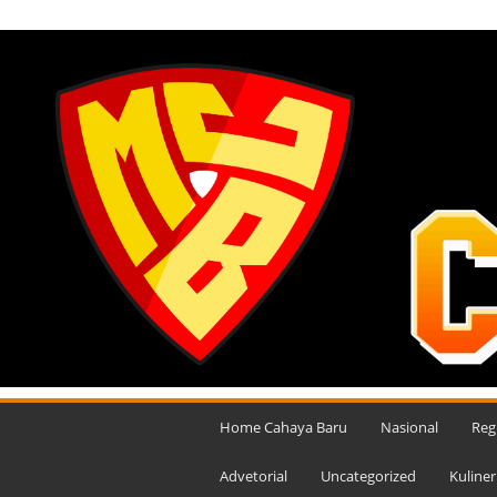
SABTU, AGUSTUS 8, 2026
M
e
Home Cahaya Baru
Nasional
Reg
d
i
Advetorial
Uncategorized
Kuliner
a