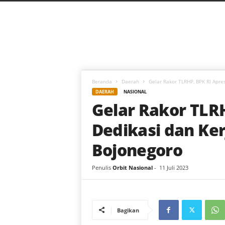
C
a
h
a
y
a
B
a
Beranda
Daerah
Gelar Rakor TLRHP, BPK RI Apre
r
DAERAH
NASIONAL
u
Gelar Rakor TLRH
Dedikasi dan Ker
Bojonegoro
Penulis
Orbit Nasional
-
11 Juli 2023
Bagikan