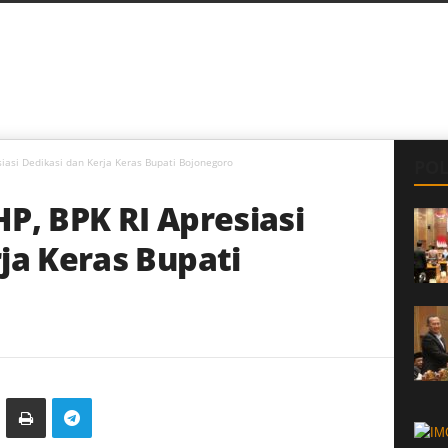
siasi Dedikasi dan Kerja Keras Bupati Bojonegoro
POL
P, BPK RI Apresiasi
ja Keras Bupati