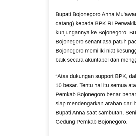
Bupati Bojonegoro Anna Mu’awa
datang) kepada BPK RI Perwakila
kunjungannya ke Bojonegoro. B
Bojonegoro senantiasa patuh pa
Bojonegoro memiliki niat kesun
baik secara akuntabel dan meng
“Atas dukungan support BPK, d
10 besar. Tentu hal itu semua at
Pemkab Bojonegoro benar-benar
siap mendengarkan arahan dari b
Bupati Anna saat sambutan, Senin
Gedung Pemkab Bojonegoro.