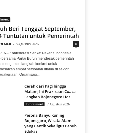
aiment
uh Beri Tenggat September,
 4 Tuntutan untuk Pemerintah
si MCB
-
8 Agustus 2026
0
TA – Konfederasi Serikat Pekerja Indonesia
) bersama Partai Buruh mendesak pemerintah
a mengambil langkah konkret untuk
lesaikan empat persoalan utama di sektor
gakerjaan. Organisasi...
Cerah dari Pagi hingga
Malam, Ini Prakiraan Cuaca
Lengkap Bojonegoro Hari...
Infotaiment
7 Agustus 2026
Pesona Banyu Kuning
Bojonegoro, Wisata Alam
yang Cantik Sekaligus Penuh
Edukasi