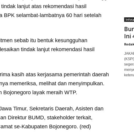
tindak lanjut atas rekomendasi hasil
 BPK selambat-lambatnya 60 hari setelah
Infot
Bur
Ini
itmen sebab itu bentuk kesungguhan
Redak
saikan tindak lanjut rekomendasi hasil
JAKAR
(KSPI
seger
menye
rima kasih atas kerjasama pemerintah daerah
ketena
hanya memeriksa, melihat dan menyimpulkan.
 Bojonegoro layak meraih WTP.
Jawa Timur, Sekretaris Daerah, Asisten dan
dan Direktur BUMD, stakeholder terkait,
amat se-Kabupaten Bojonegoro. (red)