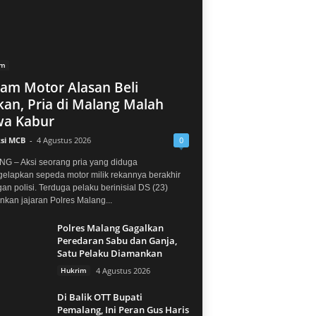
im
jam Motor Alasan Beli
an, Pria di Malang Malah
a Kabur
si MCB
-
4 Agustus 2026
0
G – Aksi seorang pria yang diduga
elapkan sepeda motor milik rekannya berakhir
gan polisi. Terduga pelaku berinisial DS (23)
kan jajaran Polres Malang...
Polres Malang Gagalkan
Peredaran Sabu dan Ganja,
Satu Pelaku Diamankan
Hukrim
4 Agustus 2026
Di Balik OTT Bupati
Pemalang, Ini Peran Gus Haris