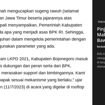
nah mengucapkan sugeng rawuh (selamat
n Jawa Timur beserta jajarannya atas
Hukr
upati menyampaikan, Pemerintah Kabupaten
Pin
da apa yang menjadi asas BPK RI. Sehingga,
Mak
gguhan dalam mengelola pemerintahan dengan
Baw
gunakan parameter yang ada.
Redak
MALAN
alam LKPD 2021, Kabupaten Bojonegoro masuk
mengg
di tan
as dukungan dan peran serta dari BPK.
diaman
 merasakan support dan bimbingannya. Kami
apak sesuai mekanisme yang berlaku,” ujar
 (11/7/2023) di acara yang digelar di rooftop